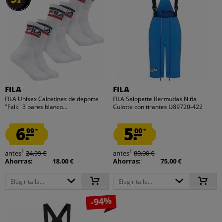
x
x
FILA
FILA
FILA Unisex Calcetines de deporte
FILA Salopette Bermudas Niña
"Falk" 3 pares blanco...
Culotte con tirantes U89720-422
6.
5.
99
00
*
*
1
1
antes
24,99 €
antes
80,00 €
Ahorras:
18,00 €
Ahorras:
75,00 €
Elegir talla...
Elegir talla...
-94%