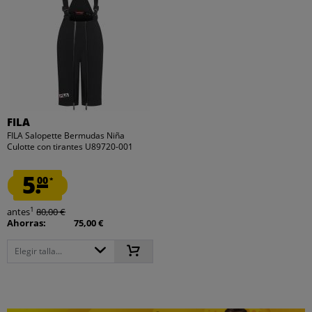
FILA
FILA Salopette Bermudas Niña
Culotte con tirantes U89720-001
5.
00
*
1
antes
80,00 €
Ahorras:
75,00 €
Elegir talla...