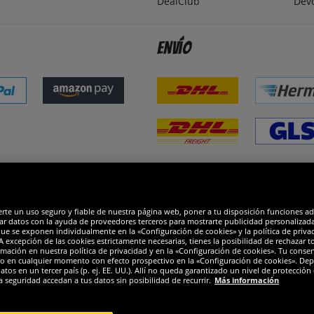
DealClub
Dev
Envío
dones
R
erte un uso seguro y fiable de nuestra página web, poner a tu disposición funciones a
ar datos con la ayuda de proveedores terceros para mostrarte publicidad personalizada. 
que se exponen individualmente en la «Configuración de cookies» y la política de priva
 excepción de las cookies estrictamente necesarias, tienes la posibilidad de rechazar 
mación en nuestra política de privacidad y en la «Configuración de cookies». Tu consen
o en cualquier momento con efecto prospectivo en la «Configuración de cookies». Dep
os en un tercer país (p. ej. EE. UU.). Allí no queda garantizado un nivel de protección 
a seguridad accedan a tus datos sin posibilidad de recurrir.
Más información