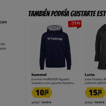
También podría gustarte es
 con
-71%
 con
aire
hummel
Lotto
hummel hmlMOVER Algodón
Lotto Outdoor 
Sudadera con capucha Hombre...
softshell UJAX
10.
15.
00
99
1
1
antes
34,95 €
antes
59,99 €