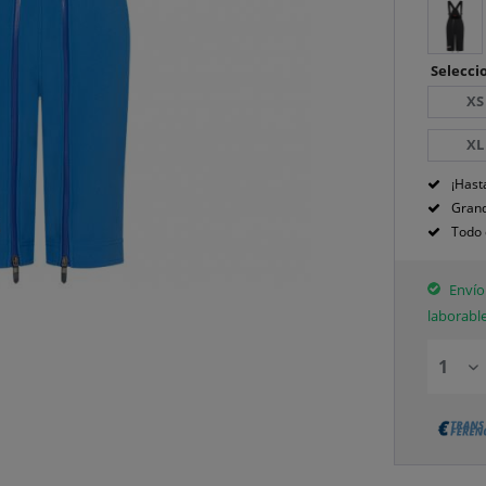
Seleccio
XS
XL
¡Hast
Grand
Todo 
Envío 
laborabl