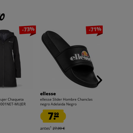
to
-73%
-71%
ellesse
Lee Cooper
Mujer Chaqueta
ellesse Slider Hombre Chanclas
Lee Cooper Hom
10001NET-MUJER
negro Adelaida Negro
trabajo cargo az
7.
11.
99
99
1
1
antes
27,99 €
antes
35,99 €