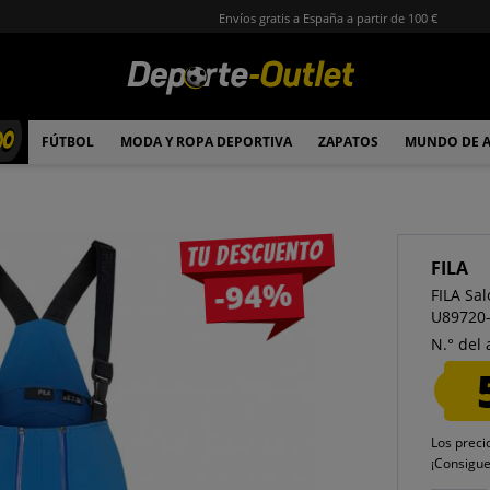
Envíos gratis a España a partir de 100 €
00
FÚTBOL
MODA Y ROPA DEPORTIVA
ZAPATOS
MUNDO DE 
Tu descuento
FILA
-94%
FILA Sa
U89720
N.° del 
Los preci
¡Consigu