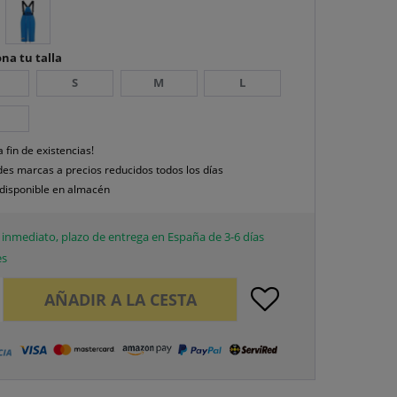
na tu talla
S
M
L
a fin de existencias!
es marcas a precios reducidos todos los días
disponible en almacén
inmediato, plazo de entrega en España de 3-6 días
es
AÑADIR A LA CESTA