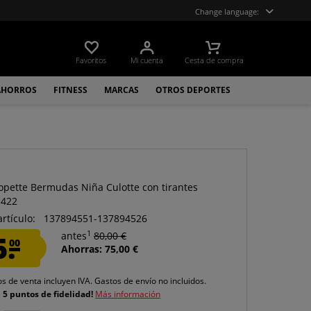
Change language:
Favoritos
Mi cuenta
Cesta de compra
AHORROS
FITNESS
MARCAS
OTROS DEPORTES
lopette Bermudas Niña Culotte con tirantes
-422
artículo:
137894551-137894526
1
5.
antes
80,00 €
00
Ahorras: 75,00 €
os de venta incluyen IVA.
Gastos de envío
no incluidos.
e
5 puntos de fidelidad!
Más información