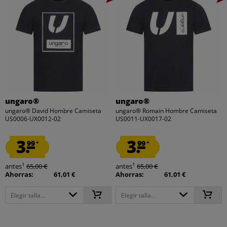
ungaro®
ungaro®
ungaro® David Hombre Camiseta
ungaro® Romain Hombre Camiseta
US0006-UX0012-02
US0011-UX0017-02
3.
3.
99
99
*
*
1
1
antes
65,00 €
antes
65,00 €
Ahorras:
61,01 €
Ahorras:
61,01 €
Elegir talla...
Elegir talla...