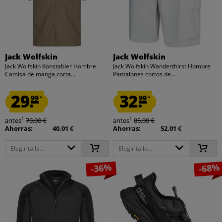
Jack Wolfskin
Jack Wolfskin
Jack Wolfskin Konstabler Hombre
Jack Wolfskin Wanderthirst Hombre
Camisa de manga corta...
Pantalones cortos de...
29.
32.
99
99
*
*
1
1
antes
70,00 €
antes
85,00 €
Ahorras:
40,01 €
Ahorras:
52,01 €
Elegir talla...
Elegir talla...
-36%
-68%