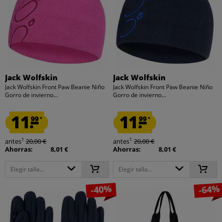
Jack Wolfskin
Jack Wolfskin
Jack Wolfskin Front Paw Beanie Niño
Jack Wolfskin Front Paw Beanie Niño
Gorro de invierno...
Gorro de invierno...
11.
11.
99
99
*
*
1
1
antes
20,00 €
antes
20,00 €
Ahorras:
8,01 €
Ahorras:
8,01 €
Elegir talla...
Elegir talla...
-40%
-64%