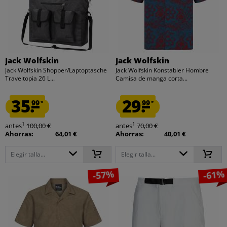
Jack Wolfskin
Jack Wolfskin
Jack Wolfskin Shopper/Laptoptasche
Jack Wolfskin Konstabler Hombre
Traveltopia 26 L...
Camisa de manga corta...
35.
29.
99
99
*
*
1
1
antes
100,00 €
antes
70,00 €
Ahorras:
64,01 €
Ahorras:
40,01 €
Elegir talla...
Elegir talla...
-57%
-61%