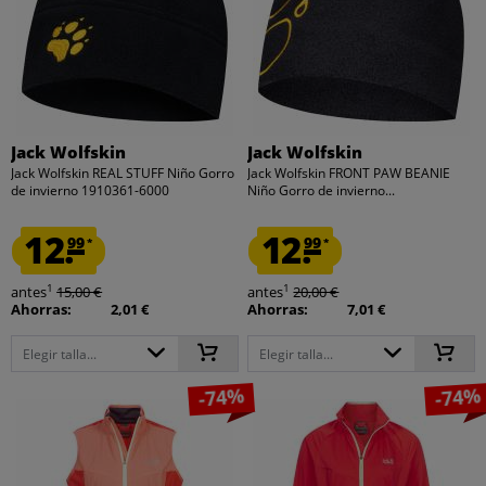
Jack Wolfskin
Jack Wolfskin
Jack Wolfskin REAL STUFF Niño Gorro
Jack Wolfskin FRONT PAW BEANIE
de invierno 1910361-6000
Niño Gorro de invierno...
12.
12.
99
99
*
*
1
1
antes
15,00 €
antes
20,00 €
Ahorras:
2,01 €
Ahorras:
7,01 €
Elegir talla...
Elegir talla...
-74%
-74%