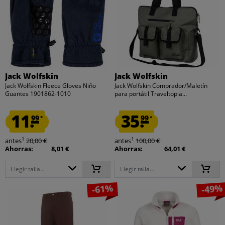
Jack Wolfskin
Jack Wolfskin
Jack Wolfskin Fleece Gloves Niño
Jack Wolfskin Comprador/Maletín
Guantes 1901862-1010
para portátil Traveltopia...
11.
35.
99
99
*
*
1
1
antes
20,00 €
antes
100,00 €
Ahorras:
8,01 €
Ahorras:
64,01 €
Elegir talla...
Elegir talla...
-61%
-49%