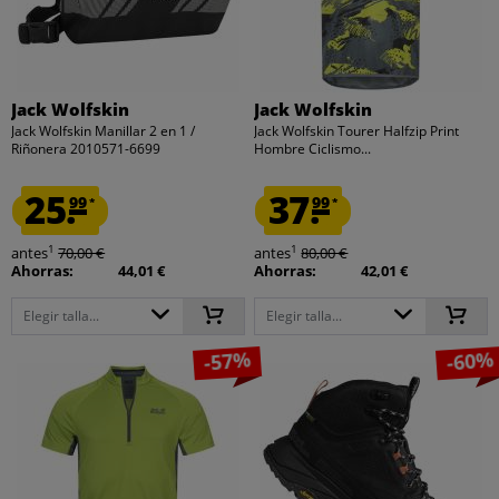
Jack Wolfskin
Jack Wolfskin
Jack Wolfskin Manillar 2 en 1 /
Jack Wolfskin Tourer Halfzip Print
Riñonera 2010571-6699
Hombre Ciclismo...
25.
37.
99
99
*
*
1
1
antes
70,00 €
antes
80,00 €
Ahorras:
44,01 €
Ahorras:
42,01 €
Elegir talla...
Elegir talla...
-57%
-60%