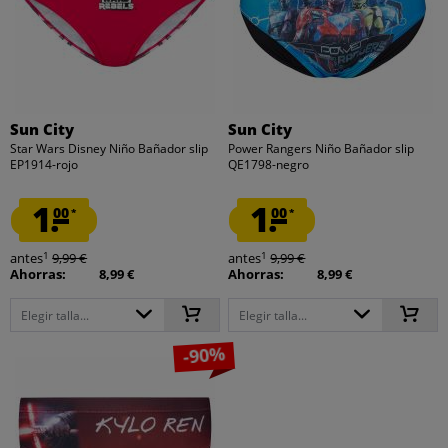
Sun City
Sun City
Star Wars Disney Niño Bañador slip
Power Rangers Niño Bañador slip
EP1914-rojo
QE1798-negro
1.
1.
00
00
*
*
1
1
antes
9,99 €
antes
9,99 €
Ahorras:
8,99 €
Ahorras:
8,99 €
Elegir talla...
Elegir talla...
-90%