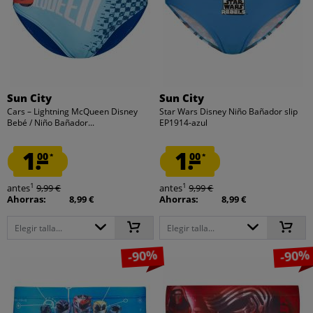
Sun City
Sun City
Cars – Lightning McQueen Disney
Star Wars Disney Niño Bañador slip
Bebé / Niño Bañador...
EP1914-azul
1.
1.
00
00
*
*
1
1
antes
9,99 €
antes
9,99 €
Ahorras:
8,99 €
Ahorras:
8,99 €
Elegir talla...
Elegir talla...
-90%
-90%