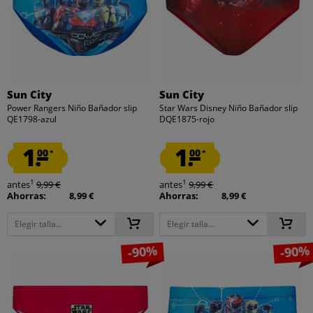
Sun City
Sun City
Power Rangers Niño Bañador slip
Star Wars Disney Niño Bañador slip
QE1798-azul
DQE1875-rojo
1.
1.
00
00
*
*
1
1
antes
9,99 €
antes
9,99 €
Ahorras:
8,99 €
Ahorras:
8,99 €
Elegir talla...
Elegir talla...
-90%
-90%