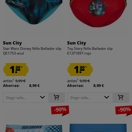
Sun City
Sun City
Star Wars Disney Niño Bañador slip
Toy Story Niño Bañador slip
QE1753-azul
E12F1897-rojo
1.
1.
00
00
*
*
1
1
antes
9,99 €
antes
9,99 €
Ahorras:
8,99 €
Ahorras:
8,99 €
Elegir talla...
Elegir talla...
-90%
-90%