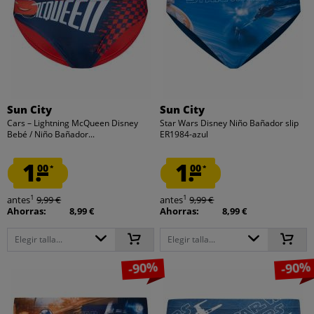
Sun City
Sun City
Cars – Lightning McQueen Disney
Star Wars Disney Niño Bañador slip
Bebé / Niño Bañador...
ER1984-azul
1.
1.
00
00
*
*
1
1
antes
9,99 €
antes
9,99 €
Ahorras:
8,99 €
Ahorras:
8,99 €
Elegir talla...
Elegir talla...
-90%
-90%