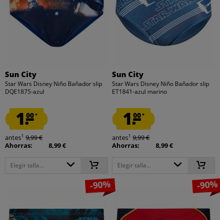
Sun City
Sun City
Star Wars Disney Niño Bañador slip
Star Wars Disney Niño Bañador slip
DQE1875-azul
ET1841-azul marino
1.
1.
00
00
*
*
1
1
antes
9,99 €
antes
9,99 €
Ahorras:
8,99 €
Ahorras:
8,99 €
Elegir talla...
Elegir talla...
-90%
-90%