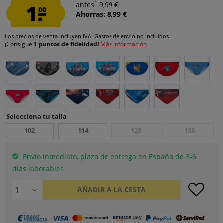
1
1.
antes
9,99 €
00
Ahorras: 8,99 €
Los precios de venta incluyen IVA.
Gastos de envío
no incluidos.
¡Consigue
1 puntos de fidelidad!
Más información
Selecciona tu talla
102
114
128
138
Envío inmediato, plazo de entrega en España de 3-6
días laborables
AÑADIR A LA CESTA