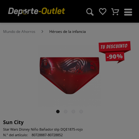
Mundo de Ahorros
Héroes de la infancia
Tu descuento
-90%
Sun City
Star Wars Disney Niño Bañador slip DQE1875-rojo
N.° del artículo:
80728887-80728852