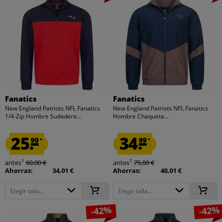
Fanatics
Fanatics
New England Patriots NFL Fanatics
New England Patriots NFL Fanatics
1/4-Zip Hombre Sudadera...
Hombre Chaqueta...
25.
34.
99
99
*
*
1
1
antes
60,00 €
antes
75,00 €
Ahorras:
34,01 €
Ahorras:
40,01 €
Elegir talla...
Elegir talla...
-42%
-42%