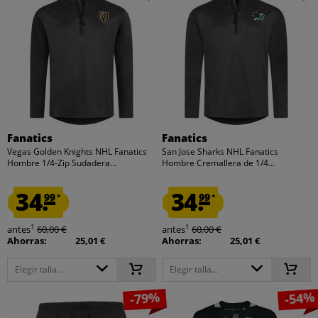
Fanatics
Fanatics
Vegas Golden Knights NHL Fanatics
San Jose Sharks NHL Fanatics
Hombre 1/4-Zip Sudadera...
Hombre Cremallera de 1/4...
34.
34.
99
99
*
*
1
1
antes
60,00 €
antes
60,00 €
Ahorras:
25,01 €
Ahorras:
25,01 €
Elegir talla...
Elegir talla...
-79%
-54%