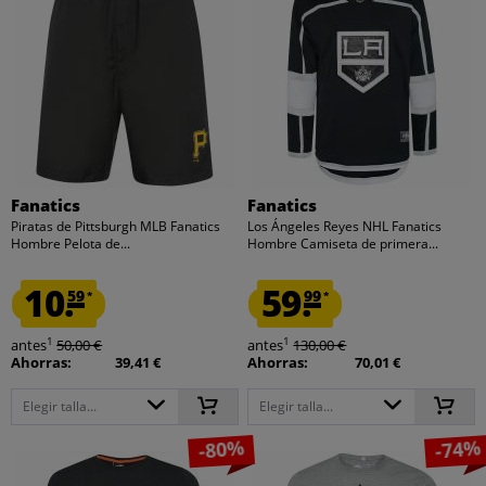
Fanatics
Fanatics
Piratas de Pittsburgh MLB Fanatics
Los Ángeles Reyes NHL Fanatics
Hombre Pelota de...
Hombre Camiseta de primera...
10.
59.
59
99
*
*
1
1
antes
50,00 €
antes
130,00 €
Ahorras:
39,41 €
Ahorras:
70,01 €
Elegir talla...
Elegir talla...
-80%
-74%