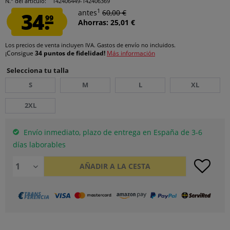
N.° del artículo:
142406449-142406369
1
34.
antes
60,00 €
99
Ahorras: 25,01 €
Los precios de venta incluyen IVA.
Gastos de envío
no incluidos.
¡Consigue
34 puntos de fidelidad!
Más información
Selecciona tu talla
S
M
L
XL
2XL
Envío inmediato, plazo de entrega en España de 3-6
días laborables
AÑADIR A LA CESTA