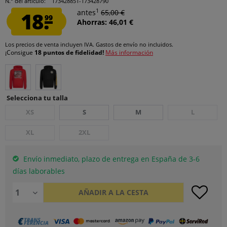
N.° del artículo:
173428851-173428790
1
18.
antes
65,00 €
99
Ahorras: 46,01 €
Los precios de venta incluyen IVA.
Gastos de envío
no incluidos.
¡Consigue
18 puntos de fidelidad!
Más información
Selecciona tu talla
XS
S
M
L
XL
2XL
Envío inmediato, plazo de entrega en España de 3-6
días laborables
AÑADIR A LA CESTA