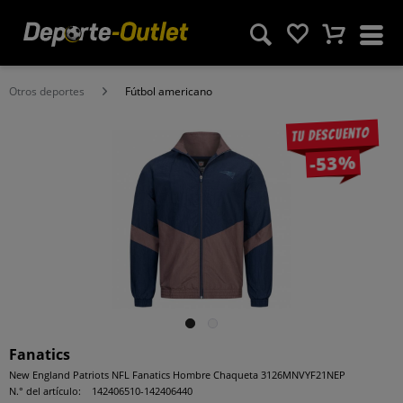
Otros deportes
Fútbol americano
Tu descuento
-53%
Fanatics
New England Patriots NFL Fanatics Hombre Chaqueta 3126MNVYF21NEP
N.° del artículo:
142406510-142406440