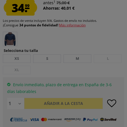
1
34.
antes
75,00 €
99
Ahorras: 40,01 €
Los precios de venta incluyen IVA.
Gastos de envío
no incluidos.
¡Consigue
34 puntos de fidelidad!
Más información
Selecciona tu talla
XS
S
M
L
XL
Envío inmediato, plazo de entrega en España de 3-6
días laborables
AÑADIR A LA CESTA