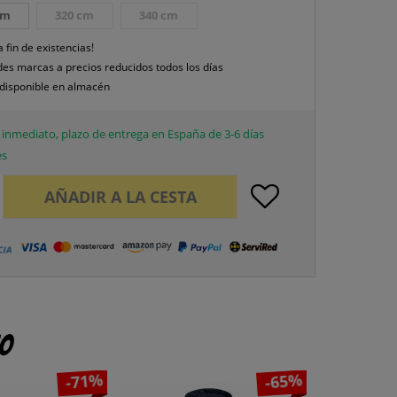
cm
320 cm
340 cm
a fin de existencias!
es marcas a precios reducidos todos los días
disponible en almacén
inmediato, plazo de entrega en España de 3-6 días
es
AÑADIR A LA CESTA
to
-71%
-65%