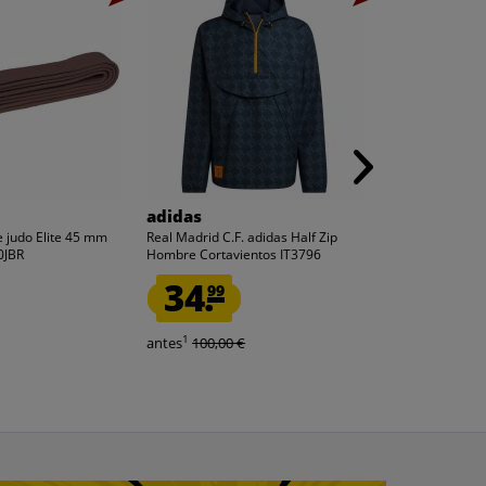
adidas
adidas
 judo Elite 45 mm
Real Madrid C.F. adidas Half Zip
adidas Original
0JBR
Hombre Cortavientos IT3796
TEAMGEIST Ho
KF8523
34.
29.
99
99
1
1
antes
100,00 €
antes
60,00 €