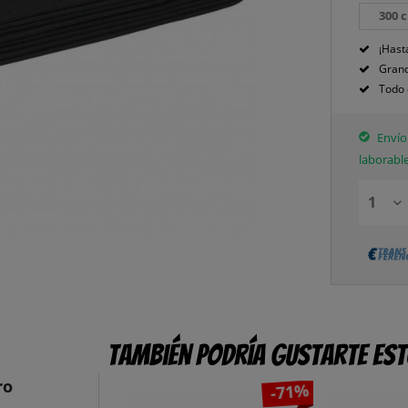
300 
¡Hast
Grand
Todo 
Envío 
laborabl
También podría gustarte es
ro
-71%