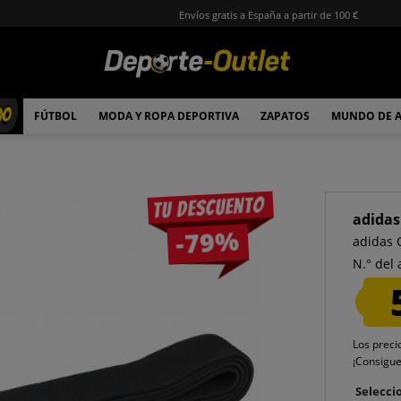
Envíos gratis a España a partir de 100 €
00
FÚTBOL
MODA Y ROPA DEPORTIVA
ZAPATOS
MUNDO DE 
Tu descuento
adidas
-79%
adidas 
N.° del 
Los preci
¡Consigu
Seleccio