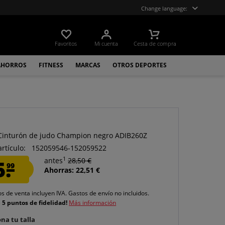
Change language:
Favoritos
Mi cuenta
Cesta de compra
AHORROS
FITNESS
MARCAS
OTROS DEPORTES
Cinturón de judo Champion negro ADIB260Z
artículo:
152059546-152059522
1
5.
antes
28,50 €
99
Ahorras: 22,51 €
os de venta incluyen IVA.
Gastos de envío
no incluidos.
e
5 puntos de fidelidad!
Más información
na tu talla