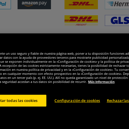
dones
R
erte un uso seguro y fiable de nuestra página web, poner a tu disposición funciones a
ar datos con la ayuda de proveedores terceros para mostrarte publicidad personalizada. 
que se exponen individualmente en la «Configuración de cookies» y la política de priva
 excepción de las cookies estrictamente necesarias, tienes la posibilidad de rechazar 
mación en nuestra política de privacidad y en la «Configuración de cookies». Tu consen
o en cualquier momento con efecto prospectivo en la «Configuración de cookies». Dep
os en un tercer país (p. ej. EE. UU.). Allí no queda garantizado un nivel de protección 
a seguridad accedan a tus datos sin posibilidad de recurrir.
Más información
tar todas las cookies
Configuración de cookies
Rechazarlas
© 2024 Sportspar GmbH, Gustav-Adolf-Ring 7, 04838 Eilenburg DE - Todos los derechos
1
2
luidos.
Precio de venta recomendado actual u original del fabricante, con IVA.
El prec