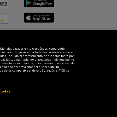
edes sociales
dicionales basadas en tu elección, así como poder
Al hacer clic en «Aceptar todas las cookies» aceptas el
cidad, incluido el procesamiento de tus datos tanto por
todas las cookies haciendo o aceptarlas individualmente
timiento es voluntario y no es necesario para el uso de
endiendo del proveedor del que se trate, tu
de datos comparable al de la UE y, según el TJCE, se
 todas
 reservados
io solo se aplica a clientes con una suscripción activa al DealClub.