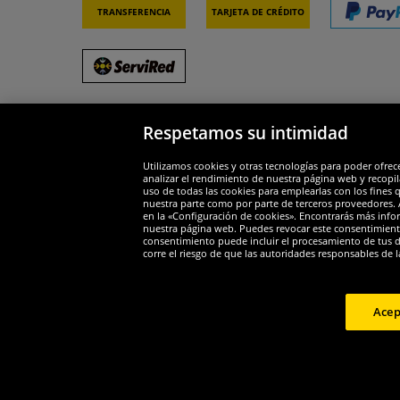
Transferencia
Tarjeta de crédito
Respetamos su intimidad
Socios y seguridad
Galar
Utilizamos cookies y otras tecnologías para poder ofrec
analizar el rendimiento de nuestra página web y recopil
uso de todas las cookies para emplearlas con los fines 
nuestra parte como por parte de terceros proveedores. A
en la «Configuración de cookies». Encontrarás más infor
nuestra página web. Puedes revocar este consentimient
consentimiento puede incluir el procesamiento de tus dat
Widerruf
corre el riesgo de que las autoridades responsables de l
Widerruf
Acep
Copyright 
*Todos los precios de venta incluyen IVA.
Gastos de envío
no inc