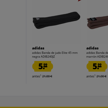
adidas
adidas
adidas Banda de judo Elite 45 mm
adidas Banda de
negra ADIB240JZ
marrón ADIB24
5.
5.
99
99
1
1
antes
21,00 €
antes
21,00 €