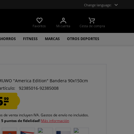
Change language:
Favoritos
Mi cuenta
Cesta de compra
AHORROS
FITNESS
MARCAS
OTROS DEPORTES
O
MUWO "America Edition" Bandera 90x150cm
artículo:
92385016-92385008
5.
99
os de venta incluyen IVA.
Gastos de envío
no incluidos.
e
5 puntos de fidelidad!
Más información