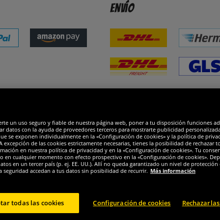
Envío
dones
R
erte un uso seguro y fiable de nuestra página web, poner a tu disposición funciones a
ar datos con la ayuda de proveedores terceros para mostrarte publicidad personalizada. 
que se exponen individualmente en la «Configuración de cookies» y la política de priva
 excepción de las cookies estrictamente necesarias, tienes la posibilidad de rechazar 
mación en nuestra política de privacidad y en la «Configuración de cookies». Tu consen
o en cualquier momento con efecto prospectivo en la «Configuración de cookies». Dep
os en un tercer país (p. ej. EE. UU.). Allí no queda garantizado un nivel de protección 
a seguridad accedan a tus datos sin posibilidad de recurrir.
Más información
tar todas las cookies
Configuración de cookies
Rechazarlas