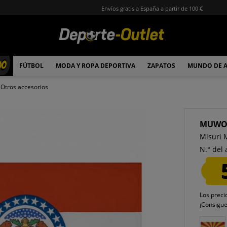
Envíos gratis a España a partir de 100 €
00
FÚTBOL
MODA Y ROPA DEPORTIVA
ZAPATOS
MUNDO DE 
Otros accesorios
MUW
Misuri 
N.° del 
Los preci
¡Consigu