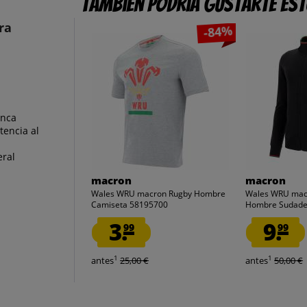
También podría gustarte es
ra
-84%
anca
tencia al
eral
macron
macron
Wales WRU macron Rugby Hombre
Wales WRU mac
Camiseta 58195700
Hombre Sudader
3.
9.
99
99
1
1
antes
25,00 €
antes
50,00 €