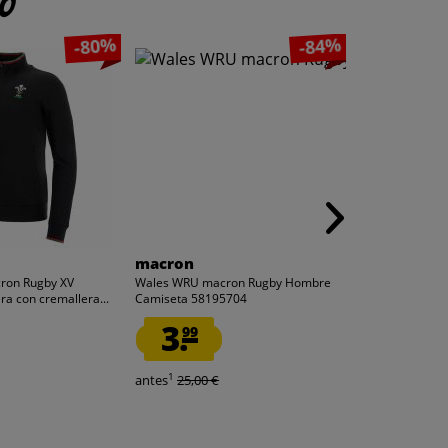
to
-80%
-84%
macron
NASA
ron Rugby XV
Wales WRU macron Rugby Hombre
NASA Manta su
a con cremallera...
Camiseta 58195704
130 x 170 cm 
3.
5.
99
99
1
1
antes
25,00 €
antes
17,95 €