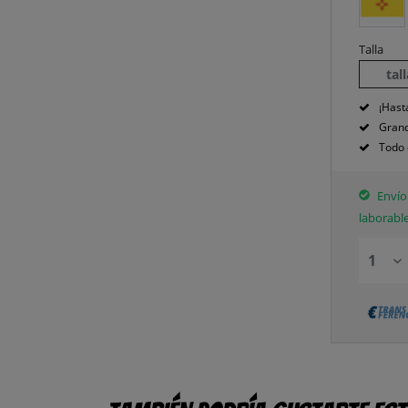
Talla
tal
¡Hast
Grand
Todo 
Envío 
laborabl