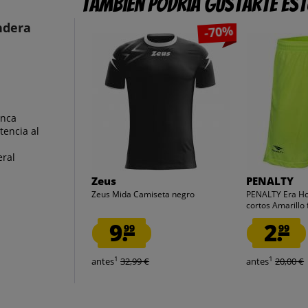
También podría gustarte es
ndera
-70%
anca
tencia al
eral
Zeus
PENALTY
Zeus Mida Camiseta negro
PENALTY Era H
cortos Amarillo f
9.
2.
99
99
1
1
antes
32,99 €
antes
20,00 €