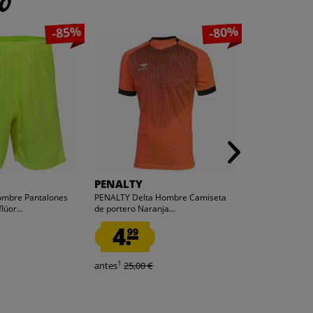
to
-85%
-80%
PENALTY
PENALTY
ombre Pantalones
PENALTY Delta Hombre Camiseta
PENALTY Urban
lúor...
de portero Naranja...
de fútbol 2 piez
4.
4.
99
99
1
1
antes
25,00 €
antes
30,00 €