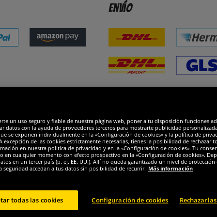
Envío
dones
R
erte un uso seguro y fiable de nuestra página web, poner a tu disposición funciones a
ar datos con la ayuda de proveedores terceros para mostrarte publicidad personalizada. 
que se exponen individualmente en la «Configuración de cookies» y la política de priva
 excepción de las cookies estrictamente necesarias, tienes la posibilidad de rechazar 
mación en nuestra política de privacidad y en la «Configuración de cookies». Tu consen
o en cualquier momento con efecto prospectivo en la «Configuración de cookies». Dep
os en un tercer país (p. ej. EE. UU.). Allí no queda garantizado un nivel de protección 
a seguridad accedan a tus datos sin posibilidad de recurrir.
Más información
tar todas las cookies
Configuración de cookies
Rechazarlas