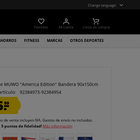
Change language:
Favoritos
Mi cuenta
Cesta de compra
AHORROS
FITNESS
MARCAS
OTROS DEPORTES
O
e MUWO "America Edition" Bandera 90x150cm
artículo:
92384973-92384954
5.
99
os de venta incluyen IVA.
Gastos de envío
no incluidos.
e
5 puntos de fidelidad!
Más información