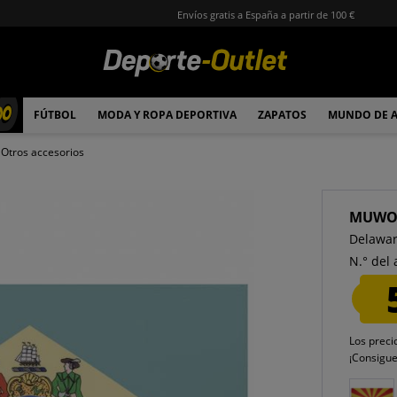
Envíos gratis a España a partir de 100 €
00
FÚTBOL
MODA Y ROPA DEPORTIVA
ZAPATOS
MUNDO DE 
Otros accesorios
MUW
Delawar
N.° del 
Los preci
¡Consigu