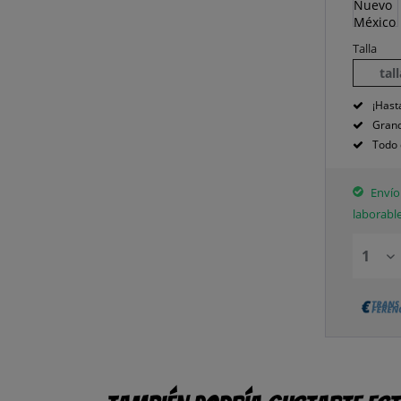
Talla
tal
¡Hast
Grand
Todo 
Envío 
laborabl