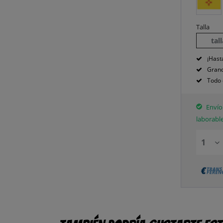
Talla
tal
¡Hast
Grand
Todo 
Envío 
laborabl