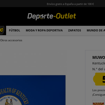
Envíos gratis a España a partir de 100 €
00
FÚTBOL
MODA Y ROPA DEPORTIVA
ZAPATOS
MUNDO DE 
Otros accesorios
MUW
Kentuck
N.° del 
Los preci
¡Consigu