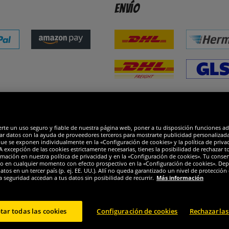
Envío
dones
R
erte un uso seguro y fiable de nuestra página web, poner a tu disposición funciones a
ar datos con la ayuda de proveedores terceros para mostrarte publicidad personalizada. 
que se exponen individualmente en la «Configuración de cookies» y la política de priva
 excepción de las cookies estrictamente necesarias, tienes la posibilidad de rechazar 
mación en nuestra política de privacidad y en la «Configuración de cookies». Tu consen
o en cualquier momento con efecto prospectivo en la «Configuración de cookies». Dep
os en un tercer país (p. ej. EE. UU.). Allí no queda garantizado un nivel de protección 
a seguridad accedan a tus datos sin posibilidad de recurrir.
Más información
tar todas las cookies
Configuración de cookies
Rechazarlas