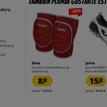
También podría gustarte es
ndera
-55%
anca
tencia al
eral
Zeus
Joma
Zeus Knee Pad Rodilleras de
Joma NUMERO 
voleibol rojo
Botas de fútbo
8.
15.
99
99
1
1
antes
19,99 €
antes
59,99 €