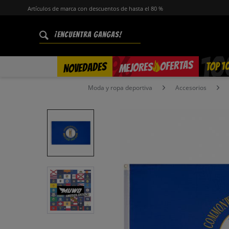
Artículos de marca con descuentos de hasta el 80 %
%
OFERTAS
TOP 1
NOVEDADES
MEJORES
Moda y ropa deportiva
Accesorios