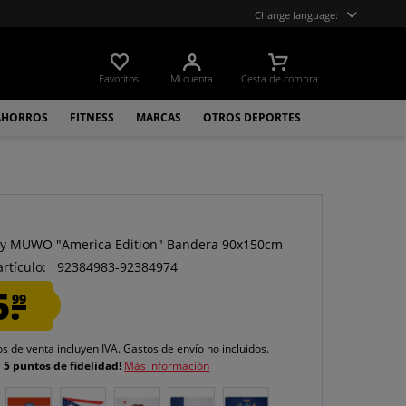
Change language:
Favoritos
Mi cuenta
Cesta de compra
AHORROS
FITNESS
MARCAS
OTROS DEPORTES
O
y MUWO "America Edition" Bandera 90x150cm
artículo:
92384983-92384974
5.
99
os de venta incluyen IVA.
Gastos de envío
no incluidos.
e
5 puntos de fidelidad!
Más información