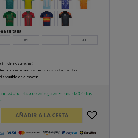
na tu talla
M
L
XL
L
a fin de existencias!
es marcas a precios reducidos todos los días
disponible en almacén
inmediato, plazo de entrega en España de 3-6 días
es
AÑADIR A LA CESTA