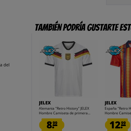
También podría gustarte es
a del
JELEX
JELEX
Alemania "Retro History" JELEX
España "Retro H
Hombre Camiseta de primera...
Hombre Camise
8.
12.
99
99