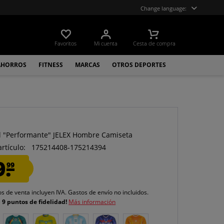
Change language:
Favoritos
Mi cuenta
Cesta de compra
AHORROS
FITNESS
MARCAS
OTROS DEPORTES
l "Performante" JELEX Hombre Camiseta
artículo:
175214408-175214394
9.
99
os de venta incluyen IVA.
Gastos de envío
no incluidos.
e
9 puntos de fidelidad!
Más información