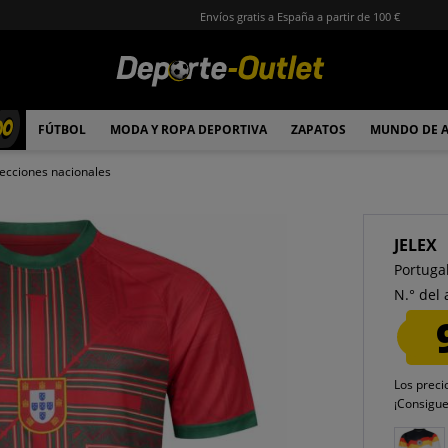
Envíos gratis a España a partir de 100 €
00
FÚTBOL
MODA Y ROPA DEPORTIVA
ZAPATOS
MUNDO DE 
ecciones nacionales
JELEX
Portuga
N.° del 
Los preci
¡Consigu