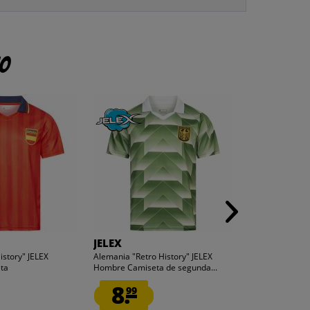
to
JELEX
JELEX
istory" JELEX
Alemania "Retro History" JELEX
Francia "Retro 
ta
Hombre Camiseta de segunda...
Hombre Camis
8.
12.
99
99