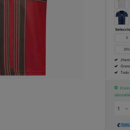
Seleccio
S
2X
¡Hast
Grand
Todo 
Envío 
laborabl