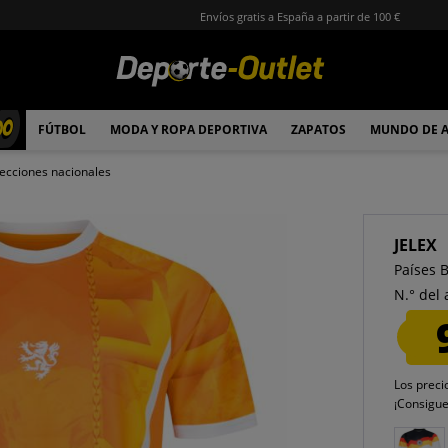
Envíos gratis a España a partir de 100 €
00
FÚTBOL
MODA Y ROPA DEPORTIVA
ZAPATOS
MUNDO DE 
ecciones nacionales
JELEX
Países 
N.° del 
Los preci
¡Consigu