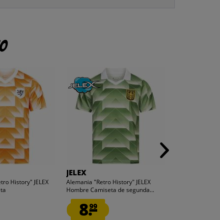
to
JELEX
JELEX
tro History" JELEX
Alemania "Retro History" JELEX
España "Retro H
ta
Hombre Camiseta de segunda...
Hombre Camis
8.
12.
99
99