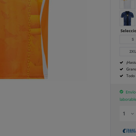
Seleccio
S
2X
¡Hast
Grand
Todo 
Envío 
laborabl