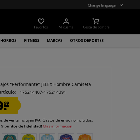
Change language:
Favoritos
Mi cuenta
Cesta de compra
AHORROS
FITNESS
MARCAS
OTROS DEPORTES
Bajos "Performante" JELEX Hombre Camiseta
artículo:
175214407-175214391
9.
99
os de venta incluyen IVA.
Gastos de envío
no incluidos.
e
9 puntos de fidelidad!
Más información