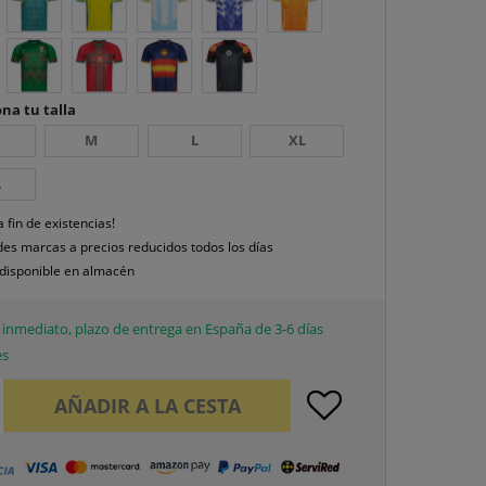
na tu talla
M
L
XL
L
a fin de existencias!
es marcas a precios reducidos todos los días
disponible en almacén
inmediato, plazo de entrega en España de 3-6 días
es
AÑADIR A LA CESTA