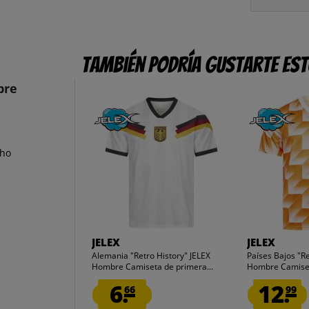
También podría gustarte es
bre
cho
JELEX
JELEX
Alemania "Retro History" JELEX
Países Bajos "Re
Hombre Camiseta de primera...
Hombre Camise
6.
12.
66
99