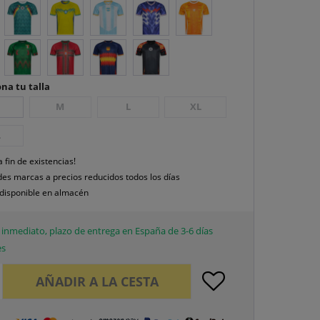
na tu talla
M
L
XL
L
a fin de existencias!
es marcas a precios reducidos todos los días
disponible en almacén
inmediato, plazo de entrega en España de 3-6 días
es
AÑADIR A LA CESTA