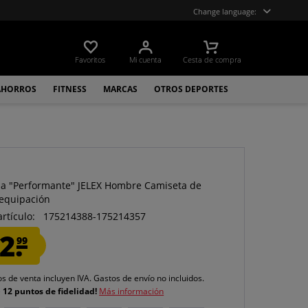
Change language:
Favoritos
Mi cuenta
Cesta de compra
AHORROS
FITNESS
MARCAS
OTROS DEPORTES
a "Performante" JELEX Hombre Camiseta de
 equipación
artículo:
175214388-175214357
2.
99
os de venta incluyen IVA.
Gastos de envío
no incluidos.
e
12 puntos de fidelidad!
Más información