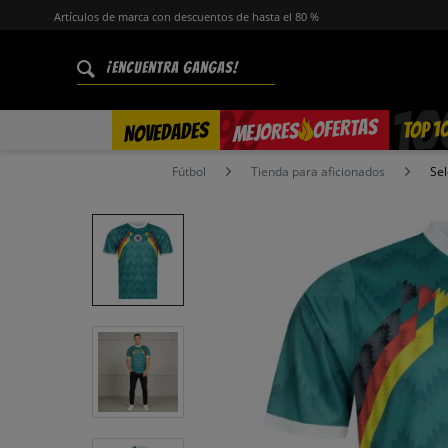
Artículos de marca con descuentos de hasta el 80 %
%
OFERTAS
TOP 1
NOVEDADES
MEJORES
Fútbol
Tienda para aficionados
Sel