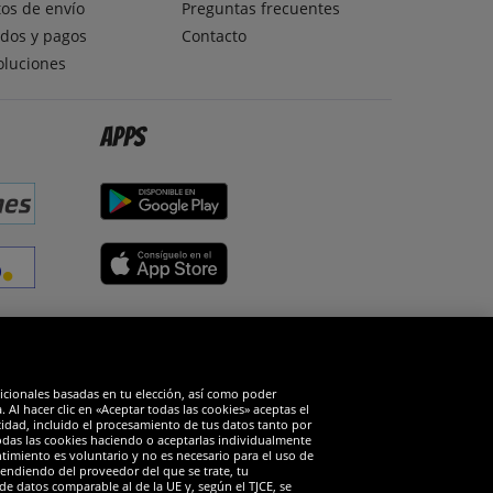
os de envío
Preguntas frecuentes
dos y pagos
Contacto
oluciones
Apps
edes sociales
dicionales basadas en tu elección, así como poder
Al hacer clic en «Aceptar todas las cookies» aceptas el
cidad, incluido el procesamiento de tus datos tanto por
todas las cookies haciendo o aceptarlas individualmente
timiento es voluntario y no es necesario para el uso de
endiendo del proveedor del que se trate, tu
de datos comparable al de la UE y, según el TJCE, se