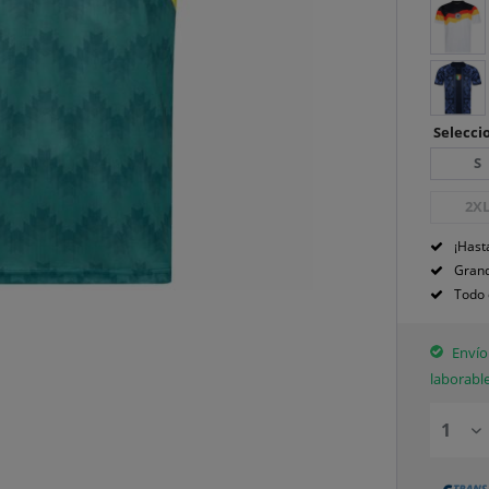
Seleccio
S
2X
¡Hast
Grand
Todo 
Envío 
laborabl