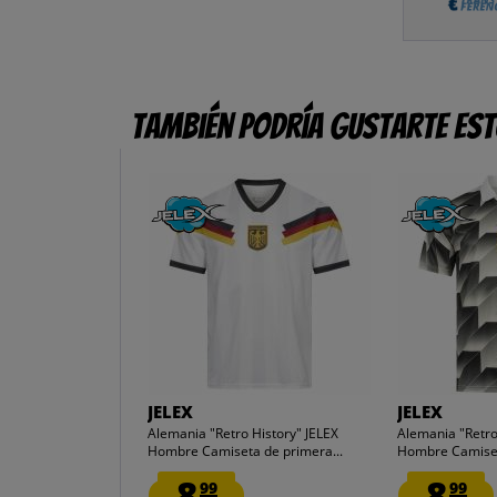
También podría gustarte es
e
JELEX
JELEX
Alemania "Retro History" JELEX
Alemania "Retro
Hombre Camiseta de primera...
Hombre Camiseta
8.
8.
99
99