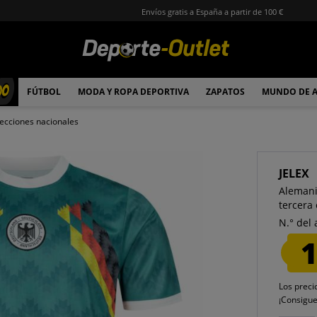
Envíos gratis a España a partir de 100 €
00
FÚTBOL
MODA Y ROPA DEPORTIVA
ZAPATOS
MUNDO DE 
ecciones nacionales
JELEX
Alemani
tercera
N.° del 
1
Los preci
¡Consigu