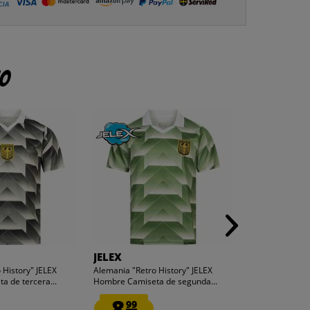
to
JELEX
JELEX
 History" JELEX
Alemania "Retro History" JELEX
FÚTBOL UTD. J
 de tercera...
Hombre Camiseta de segunda...
Camiseta
8.
9.
99
26