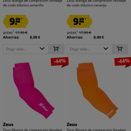
Zeus Manga de compresión Vendaje
Zeus Manga de compresión Vendaje
de codo elástico amarillo
de codo elástico naranja
9.
9.
99
99
*
*
1
1
antes
17,99 €
antes
17,99 €
Ahorras:
8,00 €
Ahorras:
8,00 €
Elegir talla...
Elegir talla...
-44%
-44%
Zeus
Zeus
Zeus Manga de compresión Vendaje
Zeus Manga de compresión Vendaje