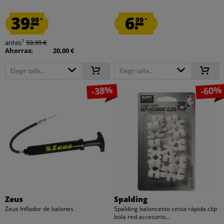
39.
6.
99
99
*
*
1
antes
59,99 €
Ahorras:
20,00 €
Elegir talla...
Elegir talla...
-38%
-60%
Zeus
Spalding
Zeus Inflador de balones
Spalding baloncesto cesta rápida clip
bola red accesorio...