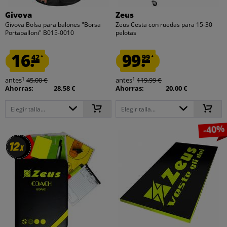
Givova
Zeus
Givova Bolsa para balones "Borsa
Zeus Cesta con ruedas para 15-30
Portapalloni" B015-0010
pelotas
16.
99.
42
99
*
*
1
1
antes
45,00 €
antes
119,99 €
Ahorras:
28,58 €
Ahorras:
20,00 €
Elegir talla...
Elegir talla...
-40%
12
12
x
x