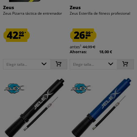
Zeus
Zeus
Zeus Pizarra táctica de entrenador
Zeus Esterilla de fitness profesional
42.
26.
99
99
*
*
1
antes
44,99 €
Ahorras:
18,00 €
Elegir talla...
Elegir talla...