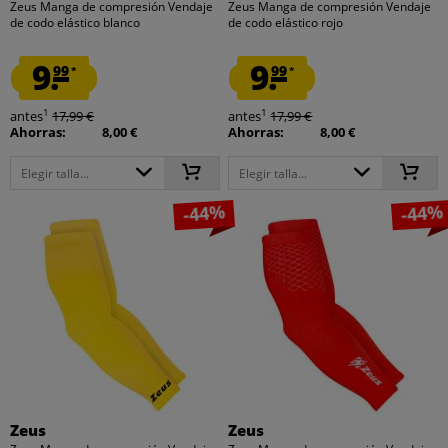
Zeus Manga de compresión Vendaje
Zeus Manga de compresión Vendaje
de codo elástico blanco
de codo elástico rojo
9.
9.
99
99
*
*
1
1
antes
17,99 €
antes
17,99 €
Ahorras:
8,00 €
Ahorras:
8,00 €
Elegir talla...
Elegir talla...
-44%
-44%
Zeus
Zeus