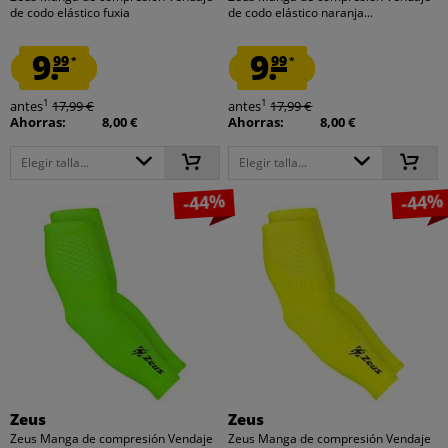
de codo elástico fuxia
de codo elástico naranja...
9.
9.
99
99
*
*
1
1
antes
17,99 €
antes
17,99 €
Ahorras:
8,00 €
Ahorras:
8,00 €
Elegir talla...
Elegir talla...
-44%
-44%
Zeus
Zeus
Zeus Manga de compresión Vendaje
Zeus Manga de compresión Vendaje