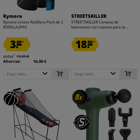
Rymora
STREETSKILLER
Rymora Unisex Rodillera Pack de 2
STREETSKILLER Canasta de
RODILLA2PAC
baloncesto con soporte para la...
3.
18.
99
99
*
*
1
antes
19,99 €
Ahorras:
16,00 €
Elegir talla...
Elegir talla...
8
8
x
x