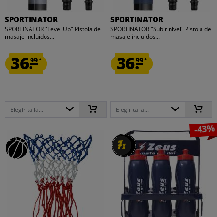
SPORTINATOR
SPORTINATOR
SPORTINATOR "Level Up" Pistola de
SPORTINATOR "Subir nivel" Pistola de
masaje incluidos...
masaje incluidos...
36.
36.
99
99
*
*
Elegir talla...
Elegir talla...
-43%
7
7
x
x