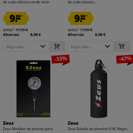
de codo elástico verde neón
de codo elástico...
9.
9.
99
99
*
*
1
1
antes
17,99 €
antes
17,99 €
Ahorras:
8,00 €
Ahorras:
8,00 €
Elegir talla...
Elegir talla...
-33%
-47%
Zeus
Zeus
Zeus Medidor de presión para
Zeus Botella de aluminio 0.8L Negro