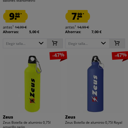
balones Manómetro
9.
7.
99
99
*
*
1
1
antes
14,99 €
antes
14,99 €
Ahorras:
5,00 €
Ahorras:
7,00 €
Elegir talla...
Elegir talla...
-47%
-47%
Zeus
Zeus
Zeus Botella de aluminio 0,75l
Zeus Botella de aluminio 0,75l Royal
amarillo neón