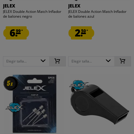
JELEX
JELEX
JELEX Double Action Match Inflador
JELEX Double Action Match Inflador
de balones negro
de balones azul
6.
2.
99
50
*
*
Elegir talla...
Elegir talla...
5
5
x
x