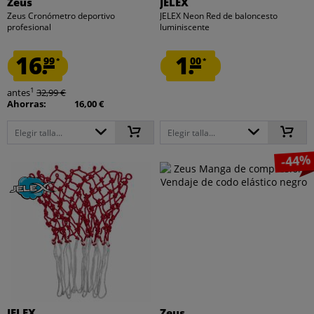
Zeus
JELEX
Zeus Cronómetro deportivo
JELEX Neon Red de baloncesto
profesional
luminiscente
16.
1.
99
00
*
*
1
antes
32,99 €
Ahorras:
16,00 €
Elegir talla...
Elegir talla...
-44%
JELEX
Zeus