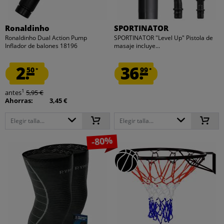
Ronaldinho
SPORTINATOR
Ronaldinho Dual Action Pump
SPORTINATOR "Level Up" Pistola de
Inflador de balones 18196
masaje incluye...
2.
36.
50
99
*
*
1
antes
5,95 €
Ahorras:
3,45 €
Elegir talla...
Elegir talla...
-80%