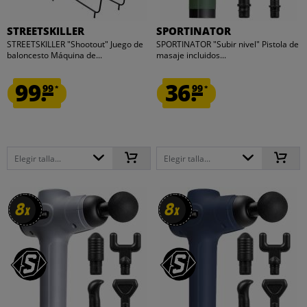
STREETSKILLER
SPORTINATOR
STREETSKILLER "Shootout" Juego de
SPORTINATOR "Subir nivel" Pistola de
baloncesto Máquina de...
masaje incluidos...
99.
36.
99
99
*
*
Elegir talla...
Elegir talla...
8
8
8
8
x
x
x
x