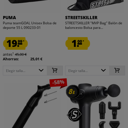
PUMA
STREETSKILLER
Puma teamGOAL Unisex Bolsa de
STREETSKILLER "MVP Bag" Balón de
deporte 55 L 090233-01
baloncesto Bolsa para...
19.
1.
99
00
*
*
1
antes
45,00 €
Ahorras:
25,01 €
Elegir talla...
Elegir talla...
-58%
8
8
x
x