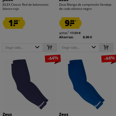
JELEX Classic Red de baloncesto
Zeus Manga de compresión Vendaje
blanco-rojo
de codo elástico negro
1.
9.
00
99
*
*
1
antes
17,99 €
Ahorras:
8,00 €
Elegir talla...
Elegir talla...
-44%
-44%
Zeus
Zeus