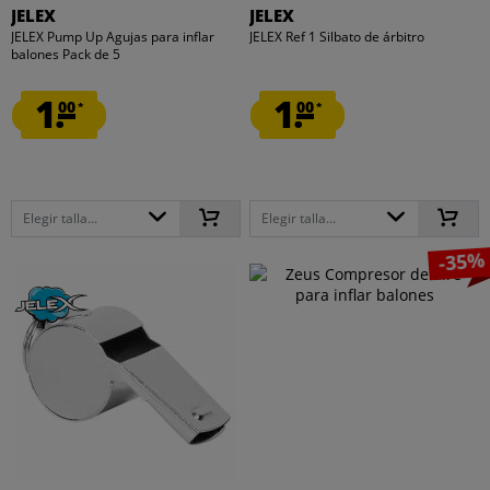
JELEX
JELEX
JELEX Pump Up Agujas para inflar
JELEX Ref 1 Silbato de árbitro
balones Pack de 5
1.
1.
00
00
*
*
Elegir talla...
Elegir talla...
-35%