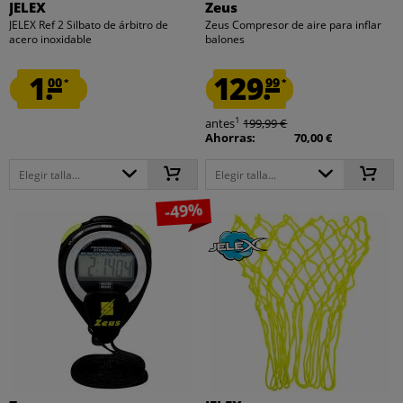
JELEX
Zeus
JELEX Ref 2 Silbato de árbitro de
Zeus Compresor de aire para inflar
acero inoxidable
balones
1.
129.
00
99
*
*
1
antes
199,99 €
Ahorras:
70,00 €
Elegir talla...
Elegir talla...
-49%