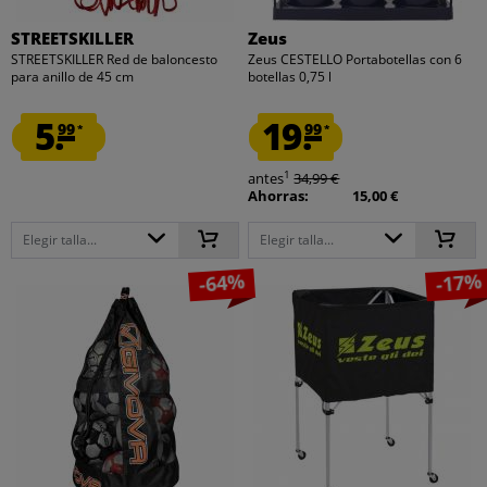
STREETSKILLER
Zeus
STREETSKILLER Red de baloncesto
Zeus CESTELLO Portabotellas con 6
para anillo de 45 cm
botellas 0,75 l
5.
19.
99
99
*
*
1
antes
34,99 €
Ahorras:
15,00 €
Elegir talla...
Elegir talla...
-64%
-17%