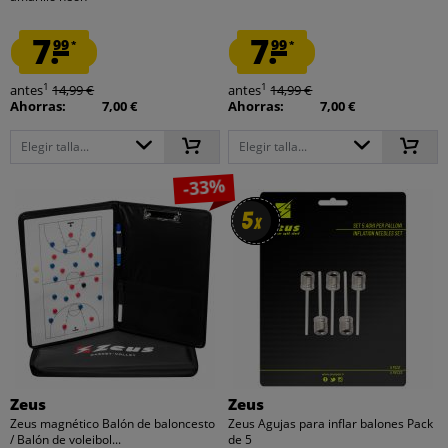
7.
7.
99
99
*
*
1
1
antes
14,99 €
antes
14,99 €
Ahorras:
7,00 €
Ahorras:
7,00 €
Elegir talla...
Elegir talla...
-33%
5
5
x
x
Zeus
Zeus
Zeus magnético Balón de baloncesto
Zeus Agujas para inflar balones Pack
/ Balón de voleibol...
de 5