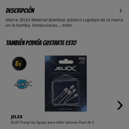
Descripción
Marca: JELEX Material (bomba): plástico Logotipo de la marca
en la bomba. Dimensiones...
mehr
También podría gustarte esto
5
5
x
x
JELEX
JELEX Pump Up Agujas para inflar balones Pack de 5