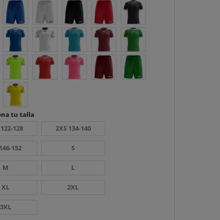
na tu talla
 122-128
2XS 134-140
146-152
S
M
L
XL
2XL
3XL