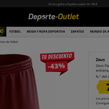
Envíos gratis a España a partir de 100 €
00
FÚTBOL
MODA Y ROPA DEPORTIVA
ZAPATOS
MUNDO DE 
rtos de fútbol
Tu descuento
Zeus
-43%
Zeus Pa
entrena
N.° del 
Los preci
¡Consigu