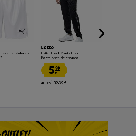
Lotto
Lotto
bre Pantalones
Lotto Track Pants Hombre
Lotto Track Pa
13
Pantalones de chándal...
Pantalones de c
5.
5.
99
99
1
1
antes
32,99 €
antes
32,99 €