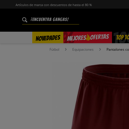
Artículos de marca con descuentos de hasta el 80 %
%
OFERTAS
TOP 1
NOVEDADES
MEJORES
Fútbol
Equipaciones
Pantalones co