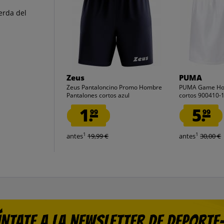
erda del
Zeus
PUMA
Zeus Pantaloncino Promo Hombre
PUMA Game Hom
Pantalones cortos azul
cortos 900410-
1.
5.
99
99
1
1
antes
19,99 €
antes
30,00 €