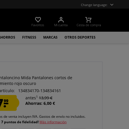
Change language:
Favoritos
Mi cuenta
Cesta de compra
AHORROS
FITNESS
MARCAS
OTROS DEPORTES
ntaloncino Mida Pantalones cortos de
miento rojo oscuro
artículo:
134834170-134834161
1
7.
antes
13,99 €
99
Ahorras: 6,00 €
os de venta incluyen IVA.
Gastos de envío
no incluidos.
e
7 puntos de fidelidad!
Más información