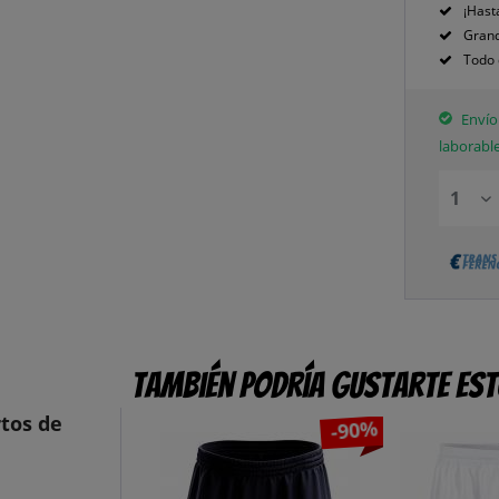
¡Hast
Grand
Todo 
Envío 
laborabl
También podría gustarte es
tos de
-90%