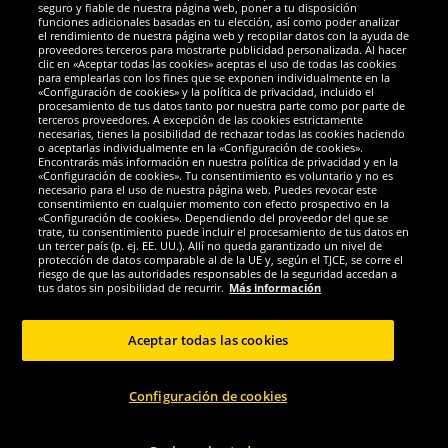
Socios y seguridad
seguro y fiable de nuestra página web, poner a tu disposición
funciones adicionales basadas en tu elección, así como poder analizar
el rendimiento de nuestra página web y recopilar datos con la ayuda de
Galardones
proveedores terceros para mostrarte publicidad personalizada. Al hacer
clic en «Aceptar todas las cookies» aceptas el uso de todas las cookies
para emplearlas con los fines que se exponen individualmente en la
«Configuración de cookies» y la política de privacidad, incluido el
procesamiento de tus datos tanto por nuestra parte como por parte de
terceros proveedores. A excepción de las cookies estrictamente
necesarias, tienes la posibilidad de rechazar todas las cookies haciendo
o aceptarlas individualmente en la «Configuración de cookies».
Encontrarás más información en nuestra política de privacidad y en la
«Configuración de cookies». Tu consentimiento es voluntario y no es
necesario para el uso de nuestra página web. Puedes revocar este
consentimiento en cualquier momento con efecto prospectivo en la
«Configuración de cookies». Dependiendo del proveedor del que se
trate, tu consentimiento puede incluir el procesamiento de tus datos en
un tercer país (p. ej. EE. UU.). Allí no queda garantizado un nivel de
protección de datos comparable al de la UE y, según el TJCE, se corre el
Redes sociales
riesgo de que las autoridades responsables de la seguridad accedan a
tus datos sin posibilidad de recurrir.
Más información
Aceptar todas las cookies
Copyright © 2024 Sportspar GmbH, Gustav-Adolf-Ring 7, 04838 Eilenburg DE -
Configuración de cookies
Todos los derechos reservados
1
*Todos los precios de venta incluyen IVA.
Gastos de envío
no incluidos.
Precio
2
de venta recomendado actual u original del fabricante, con IVA.
El precio solo