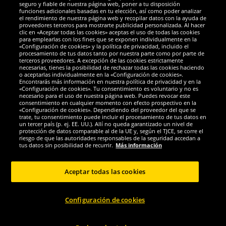
Socios y seguridad
seguro y fiable de nuestra página web, poner a tu disposición
funciones adicionales basadas en tu elección, así como poder analizar
el rendimiento de nuestra página web y recopilar datos con la ayuda de
Galardones
proveedores terceros para mostrarte publicidad personalizada. Al hacer
clic en «Aceptar todas las cookies» aceptas el uso de todas las cookies
para emplearlas con los fines que se exponen individualmente en la
«Configuración de cookies» y la política de privacidad, incluido el
procesamiento de tus datos tanto por nuestra parte como por parte de
terceros proveedores. A excepción de las cookies estrictamente
necesarias, tienes la posibilidad de rechazar todas las cookies haciendo
o aceptarlas individualmente en la «Configuración de cookies».
Encontrarás más información en nuestra política de privacidad y en la
«Configuración de cookies». Tu consentimiento es voluntario y no es
necesario para el uso de nuestra página web. Puedes revocar este
consentimiento en cualquier momento con efecto prospectivo en la
«Configuración de cookies». Dependiendo del proveedor del que se
trate, tu consentimiento puede incluir el procesamiento de tus datos en
un tercer país (p. ej. EE. UU.). Allí no queda garantizado un nivel de
protección de datos comparable al de la UE y, según el TJCE, se corre el
Redes sociales
riesgo de que las autoridades responsables de la seguridad accedan a
tus datos sin posibilidad de recurrir.
Más información
Aceptar todas las cookies
Copyright © 2024 Sportspar GmbH, Gustav-Adolf-Ring 7, 04838 Eilenburg DE -
Configuración de cookies
Todos los derechos reservados
1
*Todos los precios de venta incluyen IVA.
Gastos de envío
no incluidos.
Precio
2
de venta recomendado actual u original del fabricante, con IVA.
El precio solo