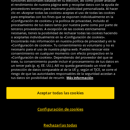
funciones adicionales basadas en tu elección, así como poder analizar
el rendimiento de nuestra página web y recopilar datos con la ayuda de
Galardones
proveedores terceros para mostrarte publicidad personalizada. Al hacer
clic en «Aceptar todas las cookies» aceptas el uso de todas las cookies
para emplearlas con los fines que se exponen individualmente en la
«Configuración de cookies» y la política de privacidad, incluido el
procesamiento de tus datos tanto por nuestra parte como por parte de
terceros proveedores. A excepción de las cookies estrictamente
necesarias, tienes la posibilidad de rechazar todas las cookies haciendo
o aceptarlas individualmente en la «Configuración de cookies».
Encontrarás más información en nuestra política de privacidad y en la
«Configuración de cookies». Tu consentimiento es voluntario y no es
necesario para el uso de nuestra página web. Puedes revocar este
consentimiento en cualquier momento con efecto prospectivo en la
«Configuración de cookies». Dependiendo del proveedor del que se
trate, tu consentimiento puede incluir el procesamiento de tus datos en
un tercer país (p. ej. EE. UU.). Allí no queda garantizado un nivel de
protección de datos comparable al de la UE y, según el TJCE, se corre el
Redes sociales
riesgo de que las autoridades responsables de la seguridad accedan a
tus datos sin posibilidad de recurrir.
Más información
Aceptar todas las cookies
Copyright © 2024 Sportspar GmbH, Gustav-Adolf-Ring 7, 04838 Eilenburg DE -
Configuración de cookies
Todos los derechos reservados
1
*Todos los precios de venta incluyen IVA.
Gastos de envío
no incluidos.
Precio
2
de venta recomendado actual u original del fabricante, con IVA.
El precio solo
se aplica a clientes con una suscripción activa al DealClub.
Rechazarlas todas