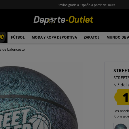
Envíos gratis a España a partir de 100 €
00
FÚTBOL
MODA Y ROPA DEPORTIVA
ZAPATOS
MUNDO DE 
s de baloncesto
STREE
STREETS
N.° del 
1
Los preci
¡Consigu