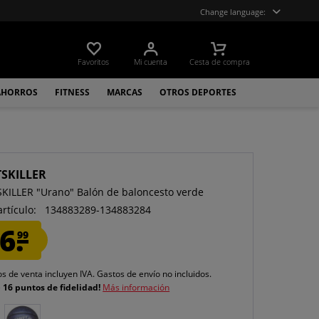
Change language:
Favoritos
Mi cuenta
Cesta de compra
AHORROS
FITNESS
MARCAS
OTROS DEPORTES
TSKILLER
KILLER "Urano" Balón de baloncesto verde
artículo:
134883289-134883284
6.
99
os de venta incluyen IVA.
Gastos de envío
no incluidos.
e
16 puntos de fidelidad!
Más información