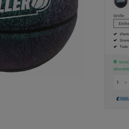
Größe
Einh
¡Hast
Grand
Todo 
Envío 
laborabl