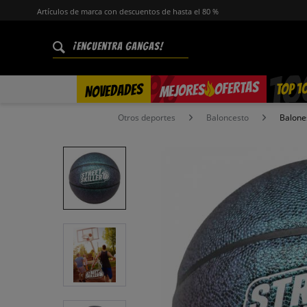
Artículos de marca con descuentos de hasta el 80 %
%
OFERTAS
TOP 1
NOVEDADES
MEJORES
Otros deportes
Baloncesto
Balone