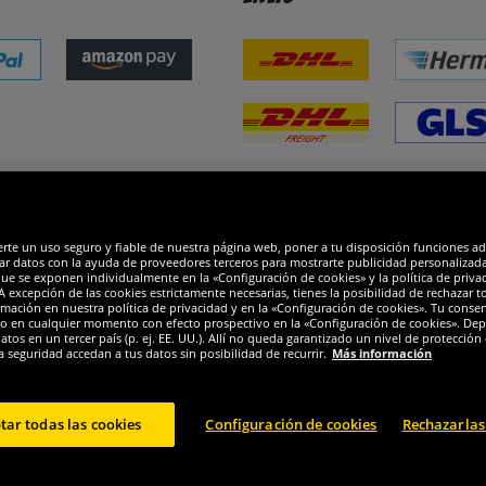
dones
R
erte un uso seguro y fiable de nuestra página web, poner a tu disposición funciones a
ar datos con la ayuda de proveedores terceros para mostrarte publicidad personalizada. 
que se exponen individualmente en la «Configuración de cookies» y la política de priva
 excepción de las cookies estrictamente necesarias, tienes la posibilidad de rechazar 
mación en nuestra política de privacidad y en la «Configuración de cookies». Tu consen
o en cualquier momento con efecto prospectivo en la «Configuración de cookies». Dep
os en un tercer país (p. ej. EE. UU.). Allí no queda garantizado un nivel de protección 
a seguridad accedan a tus datos sin posibilidad de recurrir.
Más información
tar todas las cookies
Configuración de cookies
Rechazarlas
© 2024 Sportspar GmbH, Gustav-Adolf-Ring 7, 04838 Eilenburg DE - Todos los derechos