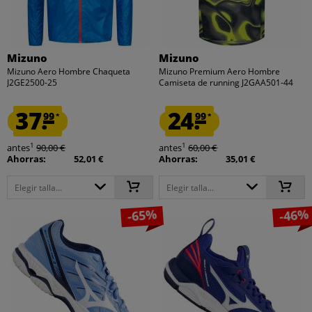
Mizuno
Mizuno
Mizuno Aero Hombre Chaqueta
Mizuno Premium Aero Hombre
J2GE2500-25
Camiseta de running J2GAA501-44
37.
24.
99
99
*
*
1
1
antes
90,00 €
antes
60,00 €
Ahorras:
52,01 €
Ahorras:
35,01 €
Elegir talla...
Elegir talla...
-65%
-46%