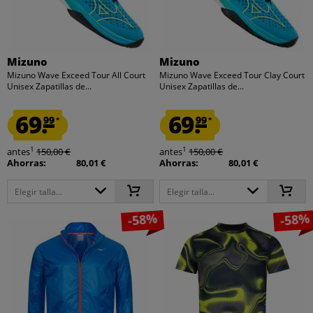
Mizuno
Mizuno
Mizuno Wave Exceed Tour All Court
Mizuno Wave Exceed Tour Clay Court
Unisex Zapatillas de...
Unisex Zapatillas de...
69.
69.
99
99
*
*
1
1
antes
150,00 €
antes
150,00 €
Ahorras:
80,01 €
Ahorras:
80,01 €
Elegir talla...
Elegir talla...
-58%
-58%