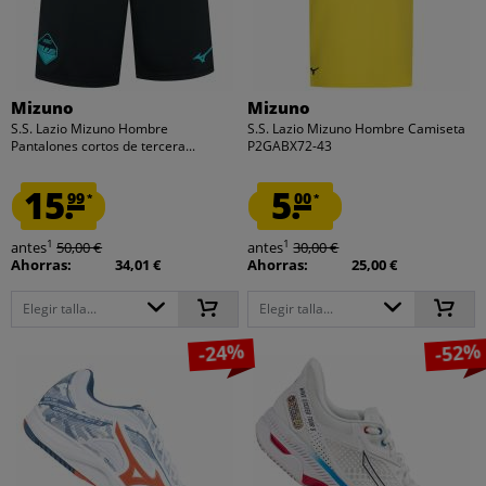
Mizuno
Mizuno
S.S. Lazio Mizuno Hombre
S.S. Lazio Mizuno Hombre Camiseta
Pantalones cortos de tercera...
P2GABX72-43
15.
5.
99
00
*
*
1
1
antes
50,00 €
antes
30,00 €
Ahorras:
34,01 €
Ahorras:
25,00 €
Elegir talla...
Elegir talla...
-24%
-52%