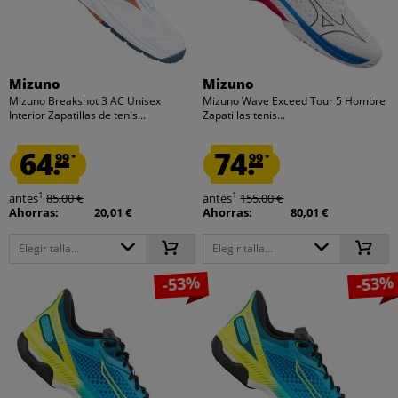
Mizuno
Mizuno
Mizuno Breakshot 3 AC Unisex
Mizuno Wave Exceed Tour 5 Hombre
Interior Zapatillas de tenis...
Zapatillas tenis...
64.
74.
99
99
*
*
1
1
antes
85,00 €
antes
155,00 €
Ahorras:
20,01 €
Ahorras:
80,01 €
Elegir talla...
Elegir talla...
-53%
-53%