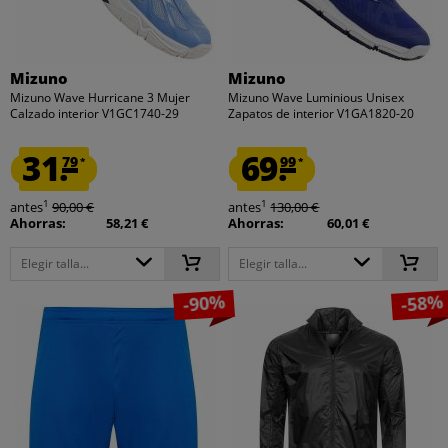
Mizuno
Mizuno
Mizuno Wave Hurricane 3 Mujer
Mizuno Wave Luminious Unisex
Calzado interior V1GC1740-29
Zapatos de interior V1GA1820-20
31.
69.
79
99
*
*
1
1
antes
90,00 €
antes
130,00 €
Ahorras:
58,21 €
Ahorras:
60,01 €
Elegir talla...
Elegir talla...
-90%
-58%