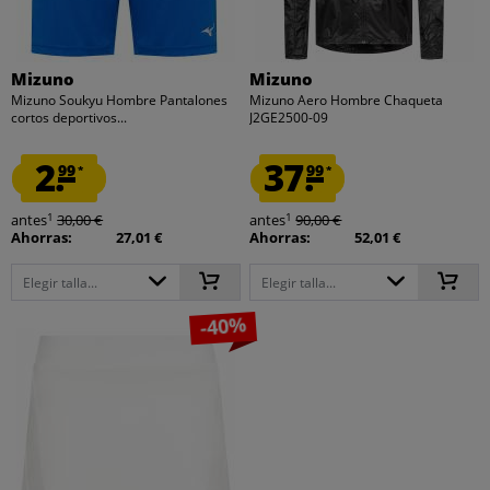
Mizuno
Mizuno
Mizuno Soukyu Hombre Pantalones
Mizuno Aero Hombre Chaqueta
cortos deportivos...
J2GE2500-09
2.
37.
99
99
*
*
1
1
antes
30,00 €
antes
90,00 €
Ahorras:
27,01 €
Ahorras:
52,01 €
Elegir talla...
Elegir talla...
-40%