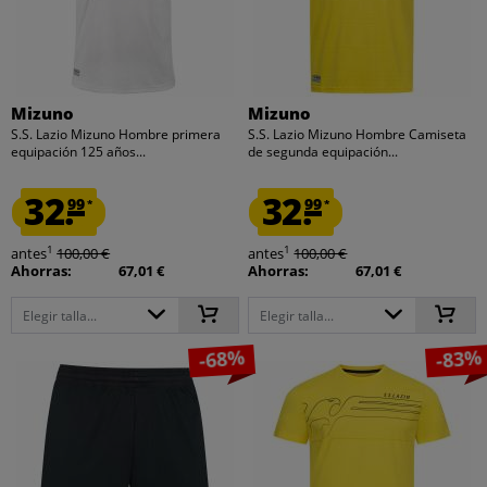
Mizuno
Mizuno
S.S. Lazio Mizuno Hombre primera
S.S. Lazio Mizuno Hombre Camiseta
equipación 125 años...
de segunda equipación...
32.
32.
99
99
*
*
1
1
antes
100,00 €
antes
100,00 €
Ahorras:
67,01 €
Ahorras:
67,01 €
Elegir talla...
Elegir talla...
-68%
-83%