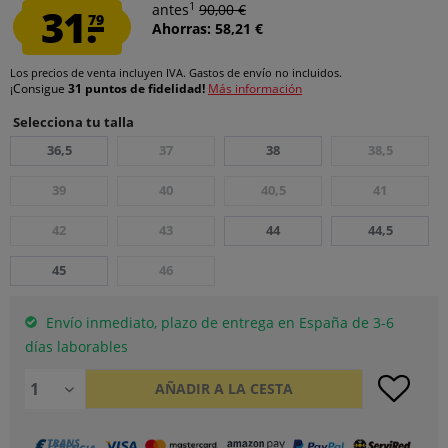
1
31.
antes
90,00 €
79
Ahorras: 58,21 €
Los precios de venta incluyen IVA.
Gastos de envío
no incluidos.
¡Consigue
31 puntos de fidelidad!
Más información
Selecciona tu talla
36,5
37
38
38,5
39
40
40,5
41
42
43
44
44,5
45
46
Envío inmediato, plazo de entrega en España de 3-6
días laborables
AÑADIR A LA CESTA