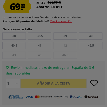
1
69.
antes
130,00 €
99
Ahorras: 60,01 €
Los precios de venta incluyen IVA.
Gastos de envío
no incluidos.
¡Consigue
69 puntos de fidelidad!
Más información
Selecciona tu talla
38
38,5
39
40
40,5
41
42
42,5
43
46
46,5
Envío inmediato, plazo de entrega en España de 3-6
días laborables
AÑADIR A LA CESTA