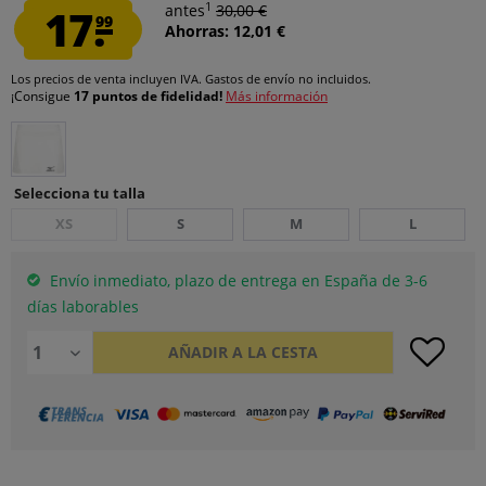
1
17.
antes
30,00 €
99
Ahorras: 12,01 €
Los precios de venta incluyen IVA.
Gastos de envío
no incluidos.
¡Consigue
17 puntos de fidelidad!
Más información
Selecciona tu talla
XS
S
M
L
Envío inmediato, plazo de entrega en España de 3-6
días laborables
AÑADIR A LA CESTA