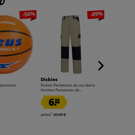
to
-56%
-89%
Dickies
hummel
aloncesto
Dickies Pantalones de uso diario
hummel hmlMO
Hombre Pantalones de...
Sudadera con c
6.
6.
66
66
1
1
antes
60,00 €
antes
34,95 €