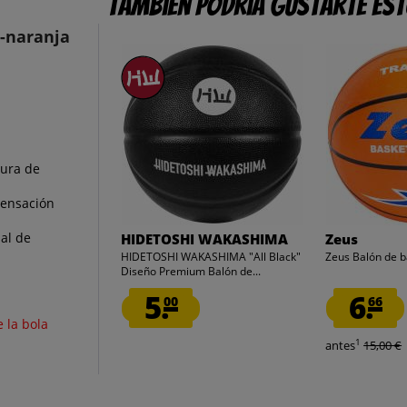
También podría gustarte es
o-naranja
tura de
sensación
al de
HIDETOSHI WAKASHIMA
Zeus
HIDETOSHI WAKASHIMA "All Black"
Zeus Balón de b
Diseño Premium Balón de...
5.
6.
00
66
 la bola
1
antes
15,00 €