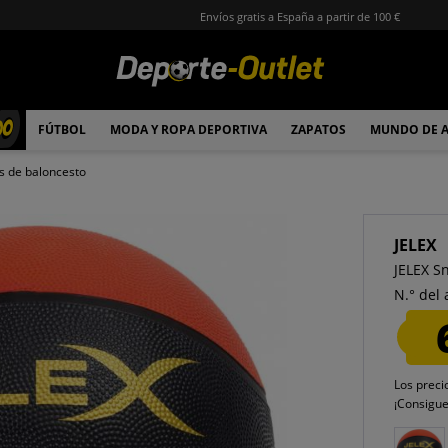
Envíos gratis a España a partir de 100 €
00
FÚTBOL
MODA Y ROPA DEPORTIVA
ZAPATOS
MUNDO DE 
s de baloncesto
JELEX
JELEX S
N.° del 
Los preci
¡Consigu