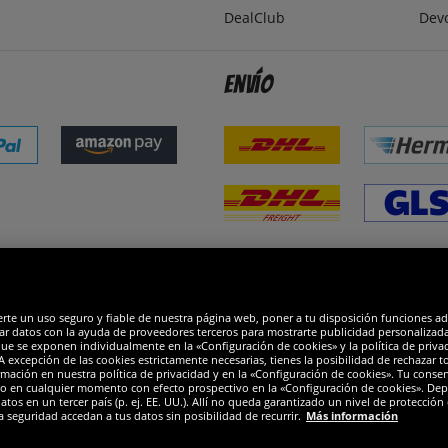
DealClub
Dev
Envío
dones
R
erte un uso seguro y fiable de nuestra página web, poner a tu disposición funciones a
ar datos con la ayuda de proveedores terceros para mostrarte publicidad personalizada. 
que se exponen individualmente en la «Configuración de cookies» y la política de priva
 excepción de las cookies estrictamente necesarias, tienes la posibilidad de rechazar 
mación en nuestra política de privacidad y en la «Configuración de cookies». Tu consen
o en cualquier momento con efecto prospectivo en la «Configuración de cookies». Dep
os en un tercer país (p. ej. EE. UU.). Allí no queda garantizado un nivel de protección 
a seguridad accedan a tus datos sin posibilidad de recurrir.
Más información