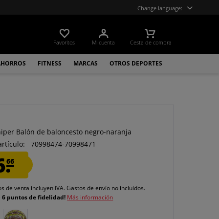
Change language:
Favoritos
Mi cuenta
Cesta de compra
AHORROS
FITNESS
MARCAS
OTROS DEPORTES
niper Balón de baloncesto negro-naranja
artículo:
70998474-70998471
6.
66
os de venta incluyen IVA.
Gastos de envío
no incluidos.
e
6 puntos de fidelidad!
Más información