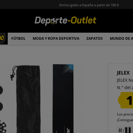
Envíos gratis a España a partir de 100 €
00
FÚTBOL
MODA Y ROPA DEPORTIVA
ZAPATOS
MUNDO DE 
JELEX
JELEX N
N.° del 
1
Los preci
¡Consigu