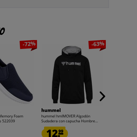
to
-72%
-63%
hummel
hummel
 Memory Foam
hummel hmlMOVER Algodón
hummel hmlMO
s 522039
Sudadera con capucha Hombre...
Sudadera con c
12.
10.
99
00