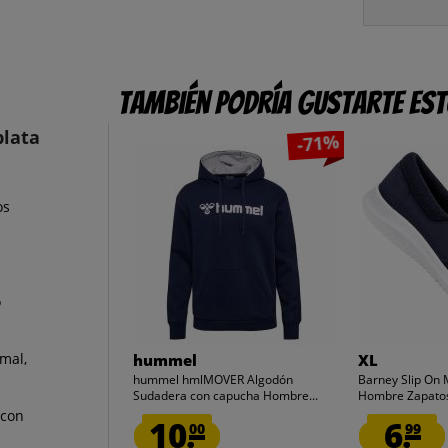
También podría gustarte es
plata
-71%
os
o
rmal,
hummel
XL
hummel hmlMOVER Algodón
Barney Slip On
Sudadera con capucha Hombre...
Hombre Zapato
 con
10.
6.
00
99