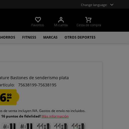
Change language:
Favoritos
Mi cuenta
Cesta de compra
AHORROS
FITNESS
MARCAS
OTROS DEPORTES
ature Bastones de senderismo plata
artículo:
75638199-75638195
6.
99
os de venta incluyen IVA.
Gastos de envío
no incluidos.
e
16 puntos de fidelidad!
Más información