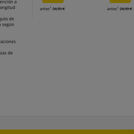
tención a
longitud
1
1
antes
34,95 €
antes
24,99 €
gulo de
ta según
laciones
zas de