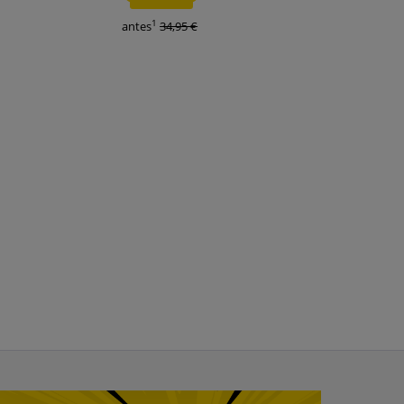
1
1
antes
34,95 €
antes
34,95 €