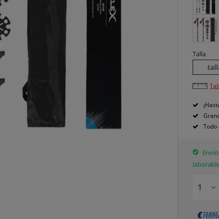
Talla
tal
Tab
¡Hast
Grand
Todo 
Envío 
laborabl