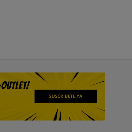
1
antes
39,99 €