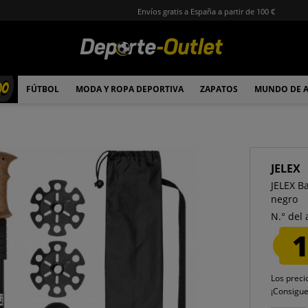
Envíos gratis a España a partir de 100 €
00
FÚTBOL
MODA Y ROPA DEPORTIVA
ZAPATOS
MUNDO DE 
JELEX
JELEX B
negro
N.° del 
1
Los preci
¡Consigu