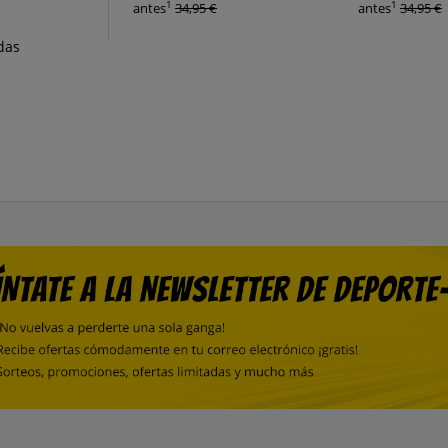
1
1
antes
34,95 €
antes
34,95 €
das