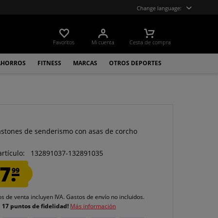
Change language:
Favoritos
Mi cuenta
Cesta de compra
AHORROS
FITNESS
MARCAS
OTROS DEPORTES
astones de senderismo con asas de corcho
artículo:
132891037-132891035
7.
99
os de venta incluyen IVA.
Gastos de envío
no incluidos.
e
17 puntos de fidelidad!
Más información