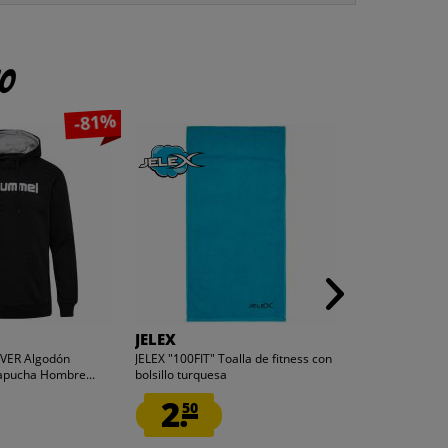
to
-81%
JELEX
URBAN TER
VER Algodón
JELEX "100FIT" Toalla de fitness con
URBAN TERRITOR
apucha Hombre...
bolsillo turquesa
Boot Hombre Zap
2.
11.
50
99