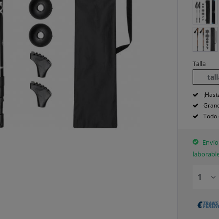
Talla
tal
¡Hast
Grand
Todo 
Envío 
laborabl