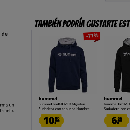
También podría gustarte es
 de
-71%
hummel
hummel
hummel hmlMOVER Algodón
hummel hmlMO
orma un
Sudadera con capucha Hombre...
Sudadera con c
l suelo.
10.
6.
00
66