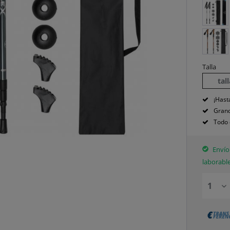
Talla
tal
¡Hast
Grand
Todo 
Envío 
laborabl