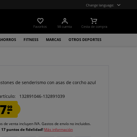
Change language:
Favoritos
Mi cuenta
Cesta de compra
AHORROS
FITNESS
MARCAS
OTROS DEPORTES
astones de senderismo con asas de corcho azul
artículo:
132891046-132891039
7.
99
os de venta incluyen IVA.
Gastos de envío
no incluidos.
e
17 puntos de fidelidad!
Más información