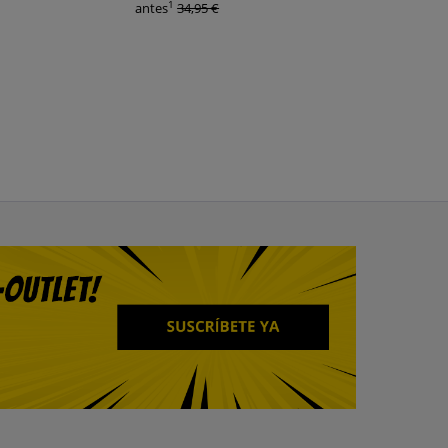
1
antes
34,95 €