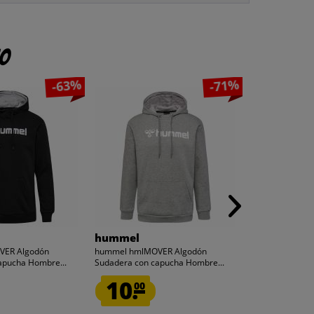
to
-63%
-71%
hummel
JELEX
VER Algodón
hummel hmlMOVER Algodón
JELEX "100FIT" T
apucha Hombre...
Sudadera con capucha Hombre...
bolsillo verde mi
10.
2.
00
50