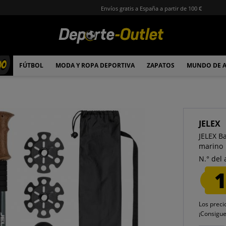
Envíos gratis a España a partir de 100 €
00
FÚTBOL
MODA Y ROPA DEPORTIVA
ZAPATOS
MUNDO DE 
JELEX
JELEX B
marino
N.° del 
1
Los preci
¡Consigu