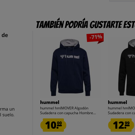
También podría gustarte es
 de
-71%
hummel
hummel
hummel hmlMOVER Algodón
hummel hmlMO
orma un
Sudadera con capucha Hombre...
Sudadera con c
l suelo.
10.
12.
00
99