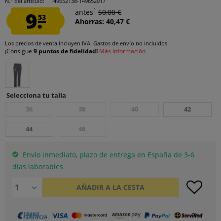
N.° del artículo:
149652138-149652017
1
9.
antes
50,00 €
53
Ahorras: 40,47 €
Los precios de venta incluyen IVA.
Gastos de envío
no incluidos.
¡Consigue
9 puntos de fidelidad!
Más información
Selecciona tu talla
36
38
40
42
44
46
Envío inmediato, plazo de entrega en España de 3-6
días laborables
AÑADIR A LA CESTA