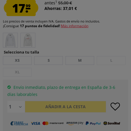
1
17.
antes
55,00 €
99
Ahorras: 37,01 €
Los precios de venta incluyen IVA.
Gastos de envío
no incluidos.
¡Consigue
17 puntos de fidelidad!
Más información
Selecciona tu talla
XS
S
M
L
XL
Envío inmediato, plazo de entrega en España de 3-6
días laborables
AÑADIR A LA CESTA