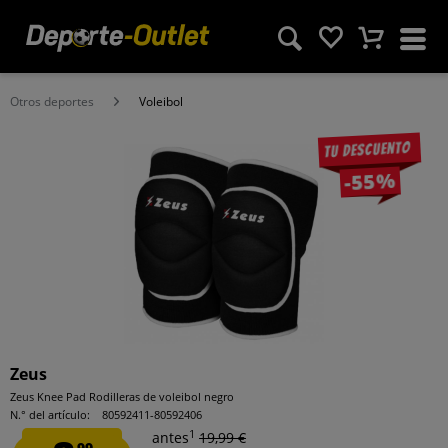
Otros deportes
Voleibol
Tu descuento
-55%
Zeus
Zeus Knee Pad Rodilleras de voleibol negro
N.° del artículo:
80592411-80592406
1
antes
19,99 €
99