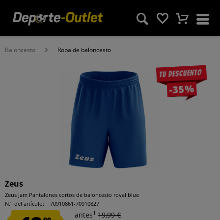
Baloncesto
Ropa de baloncesto
Tu descuento
-35%
Zeus
Zeus Jam Pantalones cortos de baloncesto royal blue
N.° del artículo:
70910861-70910827
1
antes
19,99 €
99