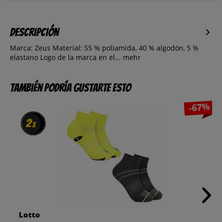
Descripción
Marca: Zeus Material: 55 % poliamida, 40 % algodón, 5 %
elastano Logo de la marca en el...
mehr
También podría gustarte esto
-67%
2
2
x
x
Lotto