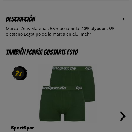
Descripción
Marca: Zeus Material: 55% poliamida, 40% algodón, 5%
elastano Logotipo de la marca en el...
mehr
También podría gustarte esto
2
2
x
x
SportSpar