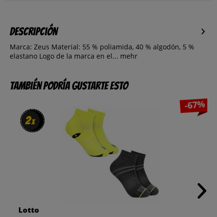
Descripción
Marca: Zeus Material: 55 % poliamida, 40 % algodón, 5 %
elastano Logo de la marca en el...
mehr
También podría gustarte esto
-67%
2
2
x
x
Lotto