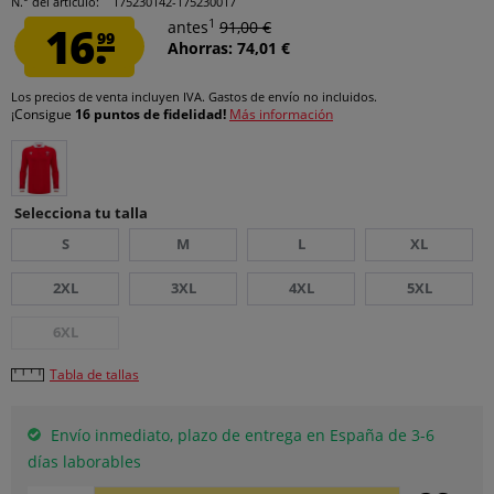
N.° del artículo:
175230142-175230017
1
16.
antes
91,00 €
99
Ahorras: 74,01 €
Los precios de venta incluyen IVA.
Gastos de envío
no incluidos.
¡Consigue
16 puntos de fidelidad!
Más información
Selecciona tu talla
S
M
L
XL
2XL
3XL
4XL
5XL
6XL
Tabla de tallas
Envío inmediato, plazo de entrega en España de 3-6
días laborables