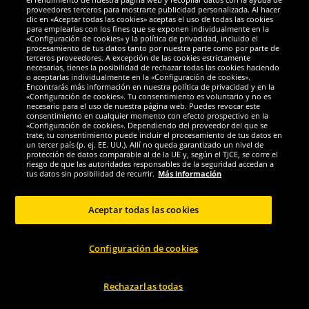
Galardones
proveedores terceros para mostrarte publicidad personalizada. Al hacer
clic en «Aceptar todas las cookies» aceptas el uso de todas las cookies
para emplearlas con los fines que se exponen individualmente en la
«Configuración de cookies» y la política de privacidad, incluido el
procesamiento de tus datos tanto por nuestra parte como por parte de
terceros proveedores. A excepción de las cookies estrictamente
necesarias, tienes la posibilidad de rechazar todas las cookies haciendo
o aceptarlas individualmente en la «Configuración de cookies».
Encontrarás más información en nuestra política de privacidad y en la
«Configuración de cookies». Tu consentimiento es voluntario y no es
necesario para el uso de nuestra página web. Puedes revocar este
consentimiento en cualquier momento con efecto prospectivo en la
«Configuración de cookies». Dependiendo del proveedor del que se
trate, tu consentimiento puede incluir el procesamiento de tus datos en
un tercer país (p. ej. EE. UU.). Allí no queda garantizado un nivel de
protección de datos comparable al de la UE y, según el TJCE, se corre el
Redes sociales
riesgo de que las autoridades responsables de la seguridad accedan a
tus datos sin posibilidad de recurrir.
Más información
Aceptar todas las cookies
Copyright © 2024 Sportspar GmbH, Gustav-Adolf-Ring 7, 04838 Eilenburg DE -
Configuración de cookies
Todos los derechos reservados
1
*Todos los precios de venta incluyen IVA.
Gastos de envío
no incluidos.
Precio
2
de venta recomendado actual u original del fabricante, con IVA.
El precio solo
se aplica a clientes con una suscripción activa al DealClub.
Rechazarlas todas