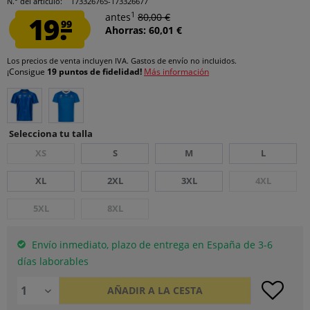
N.° del artículo:
173326765-173326677
1
19.
antes
80,00 €
99
Ahorras: 60,01 €
Los precios de venta incluyen IVA.
Gastos de envío
no incluidos.
¡Consigue
19 puntos de fidelidad!
Más información
Selecciona tu talla
XS
S
M
L
XL
2XL
3XL
4XL
5XL
8XL
Envío inmediato, plazo de entrega en España de 3-6
días laborables
AÑADIR A LA CESTA