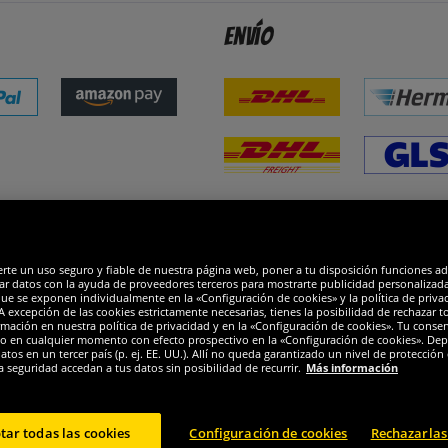
Envío
dones
R
erte un uso seguro y fiable de nuestra página web, poner a tu disposición funciones a
ar datos con la ayuda de proveedores terceros para mostrarte publicidad personalizada. 
que se exponen individualmente en la «Configuración de cookies» y la política de priva
 excepción de las cookies estrictamente necesarias, tienes la posibilidad de rechazar 
mación en nuestra política de privacidad y en la «Configuración de cookies». Tu consen
o en cualquier momento con efecto prospectivo en la «Configuración de cookies». Dep
os en un tercer país (p. ej. EE. UU.). Allí no queda garantizado un nivel de protección 
a seguridad accedan a tus datos sin posibilidad de recurrir.
Más información
tar todas las cookies
Configuración de cookies
Rechazarlas