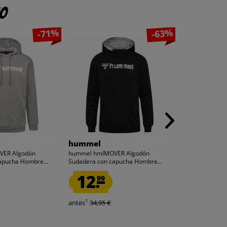
to
-71%
-63%
hummel
hummel
VER Algodón
hummel hmlMOVER Algodón
hummel hmlMO
apucha Hombre...
Sudadera con capucha Hombre...
Sudadera con c
12.
10.
99
00
1
1
antes
34,95 €
antes
34,95 €