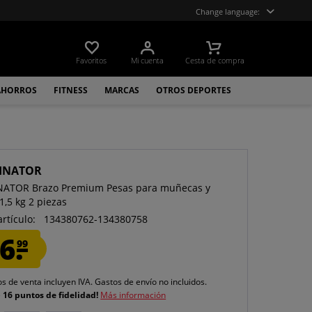
Change language:
Favoritos
Mi cuenta
Cesta de compra
AHORROS
FITNESS
MARCAS
OTROS DEPORTES
INATOR
NATOR Brazo Premium Pesas para muñecas y
 1,5 kg 2 piezas
artículo:
134380762-134380758
6.
99
os de venta incluyen IVA.
Gastos de envío
no incluidos.
e
16 puntos de fidelidad!
Más información