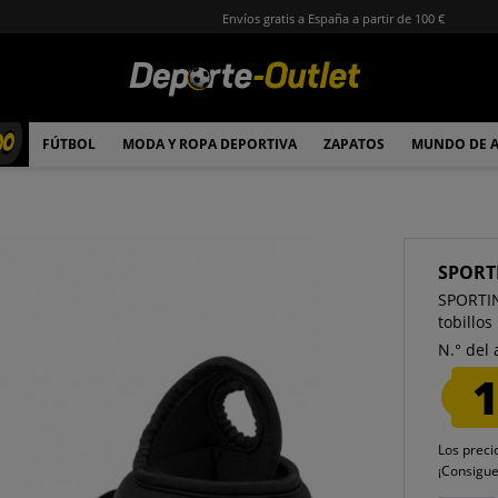
Envíos gratis a España a partir de 100 €
00
FÚTBOL
MODA Y ROPA DEPORTIVA
ZAPATOS
MUNDO DE 
SPORT
SPORTI
tobillos
N.° del 
1
Los preci
¡Consigu