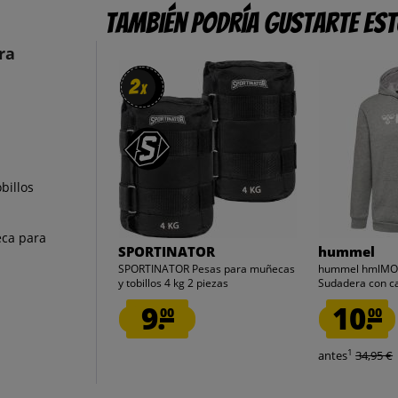
También podría gustarte es
ra
2
2
x
x
billos
eca para
SPORTINATOR
hummel
SPORTINATOR Pesas para muñecas
hummel hmlMO
y tobillos 4 kg 2 piezas
Sudadera con c
9.
10.
00
00
1
antes
34,95 €