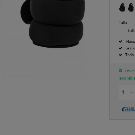
Talla
tal
¡Hast
Grand
Todo 
Envío 
laborabl