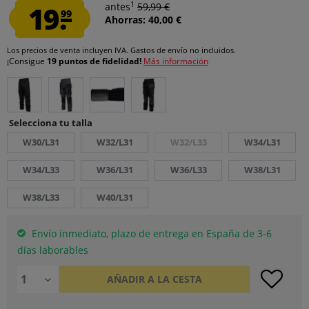
1
19.
antes
59,99 €
99
Ahorras: 40,00 €
Los precios de venta incluyen IVA.
Gastos de envío
no incluidos.
¡Consigue
19 puntos de fidelidad!
Más información
Selecciona tu talla
W30/L31
W32/L31
W32/L33
W34/L31
W34/L33
W36/L31
W36/L33
W38/L31
W38/L33
W40/L31
Envío inmediato, plazo de entrega en España de 3-6
días laborables
AÑADIR A LA CESTA