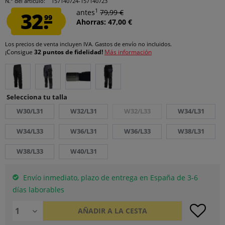
N.° del artículo:
157140724-157140723
1
32.
antes
79,99 €
99
Ahorras: 47,00 €
Los precios de venta incluyen IVA.
Gastos de envío
no incluidos.
¡Consigue
32 puntos de fidelidad!
Más información
Selecciona tu talla
W30/L31
W32/L31
W32/L33
W34/L31
W34/L33
W36/L31
W36/L33
W38/L31
W38/L33
W40/L31
Envío inmediato, plazo de entrega en España de 3-6
días laborables
AÑADIR A LA CESTA