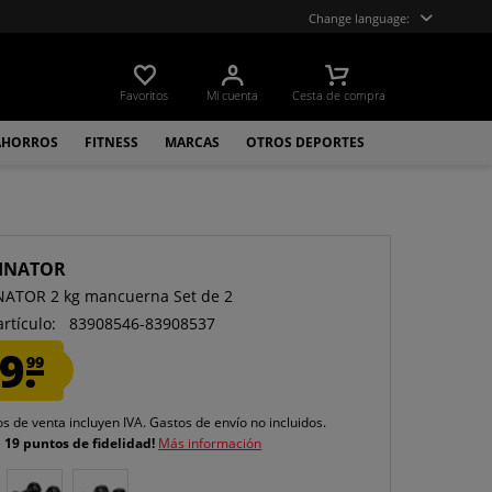
Change language:
Favoritos
Mi cuenta
Cesta de compra
AHORROS
FITNESS
MARCAS
OTROS DEPORTES
INATOR
ATOR 2 kg mancuerna Set de 2
artículo:
83908546-83908537
9.
99
os de venta incluyen IVA.
Gastos de envío
no incluidos.
e
19 puntos de fidelidad!
Más información