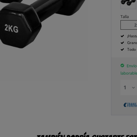
Talla
2
¡Hast
Grand
Todo 
Envío 
laborabl