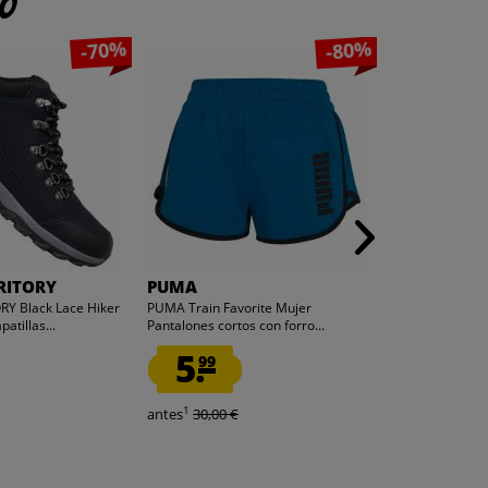
to
-70%
-80%
RITORY
PUMA
Joma
Y Black Lace Hiker
PUMA Train Favorite Mujer
Joma STRIKER 
atillas...
Pantalones cortos con forro...
Premium Botas d
5.
19.
99
99
1
1
antes
30,00 €
antes
120,00 