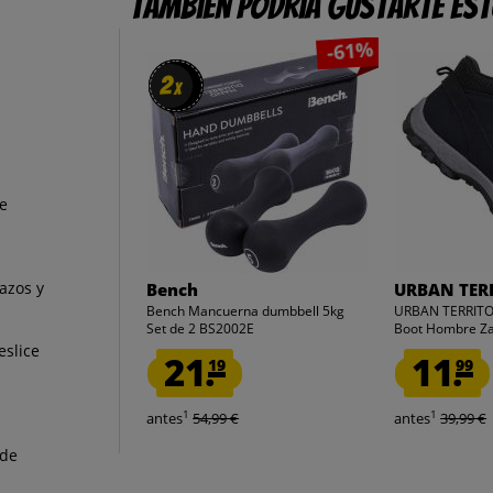
También podría gustarte es
-61%
2
2
x
x
te
azos y
Bench
URBAN TER
Bench Mancuerna dumbbell 5kg
URBAN TERRITOR
Set de 2 BS2002E
Boot Hombre Zap
eslice
21.
11.
19
99
1
1
antes
54,99 €
antes
39,99 €
 de