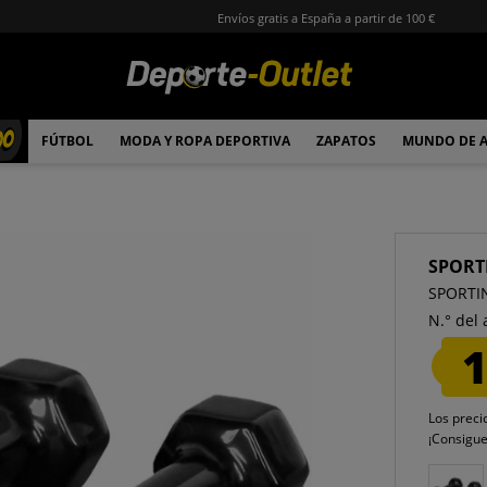
Envíos gratis a España a partir de 100 €
00
FÚTBOL
MODA Y ROPA DEPORTIVA
ZAPATOS
MUNDO DE 
SPORT
SPORTIN
N.° del 
1
Los preci
¡Consigu