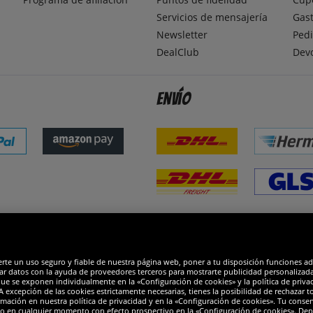
Servicios de mensajería
Gast
Newsletter
Pedi
DealClub
Dev
Envío
dones
R
erte un uso seguro y fiable de nuestra página web, poner a tu disposición funciones a
ar datos con la ayuda de proveedores terceros para mostrarte publicidad personalizada. 
que se exponen individualmente en la «Configuración de cookies» y la política de priva
 excepción de las cookies estrictamente necesarias, tienes la posibilidad de rechazar 
mación en nuestra política de privacidad y en la «Configuración de cookies». Tu consen
o en cualquier momento con efecto prospectivo en la «Configuración de cookies». Dep