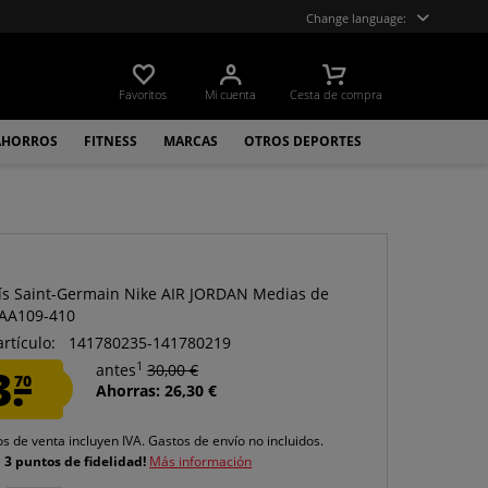
Change language:
Favoritos
Mi cuenta
Cesta de compra
AHORROS
FITNESS
MARCAS
OTROS DEPORTES
ís Saint-Germain Nike AIR JORDAN Medias de
PAA109-410
artículo:
141780235-141780219
1
3.
antes
30,00 €
70
Ahorras: 26,30 €
os de venta incluyen IVA.
Gastos de envío
no incluidos.
e
3 puntos de fidelidad!
Más información