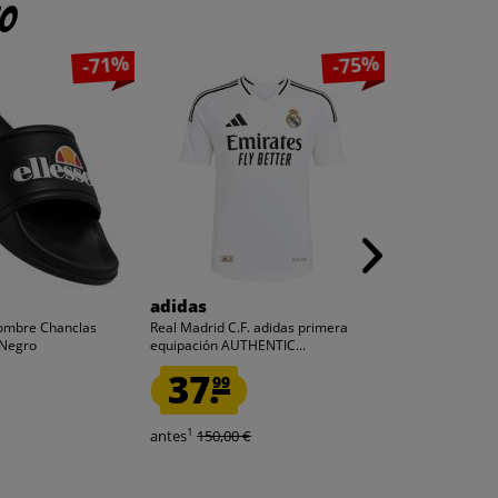
to
-71%
-75%
adidas
PUMA
Hombre Chanclas
Real Madrid C.F. adidas primera
Olympique de 
 Negro
equipación AUTHENTIC...
Hombre Pantalon
37.
5.
99
00
1
1
antes
150,00 €
antes
45,00 €