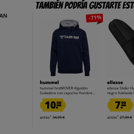
También podría gustarte es
DAN
-71%
hummel
ellesse
hummel hmlMOVER Algodón
ellesse Slider 
Sudadera con capucha Hombre...
negro Adelaida
10.
7.
00
99
1
1
antes
34,95 €
antes
27,99 €