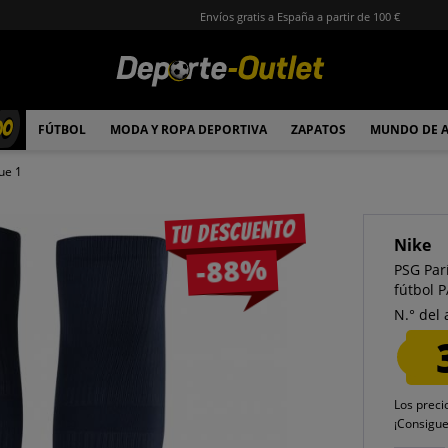
Envíos gratis a España a partir de 100 €
00
FÚTBOL
MODA Y ROPA DEPORTIVA
ZAPATOS
MUNDO DE 
ue 1
Tu descuento
Nike
-88%
PSG Par
fútbol 
N.° del 
Los preci
¡Consigu