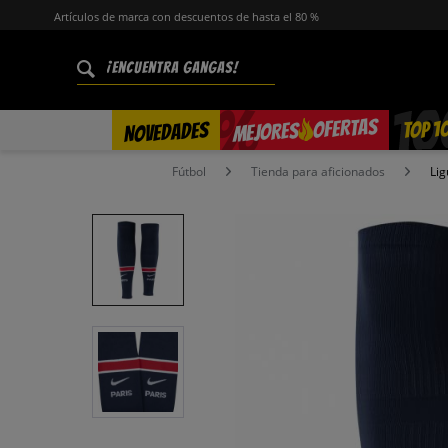
Artículos de marca con descuentos de hasta el 80 %
%
OFERTAS
TOP 1
NOVEDADES
MEJORES
Fútbol
Tienda para aficionados
Lig