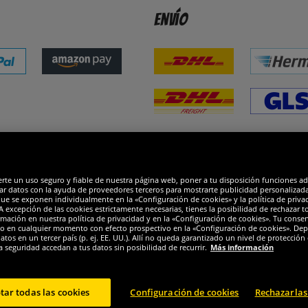
Envío
dones
R
erte un uso seguro y fiable de nuestra página web, poner a tu disposición funciones a
ar datos con la ayuda de proveedores terceros para mostrarte publicidad personalizada. 
que se exponen individualmente en la «Configuración de cookies» y la política de priva
 excepción de las cookies estrictamente necesarias, tienes la posibilidad de rechazar 
mación en nuestra política de privacidad y en la «Configuración de cookies». Tu consen
o en cualquier momento con efecto prospectivo en la «Configuración de cookies». Dep
os en un tercer país (p. ej. EE. UU.). Allí no queda garantizado un nivel de protección 
a seguridad accedan a tus datos sin posibilidad de recurrir.
Más información
tar todas las cookies
Configuración de cookies
Rechazarlas