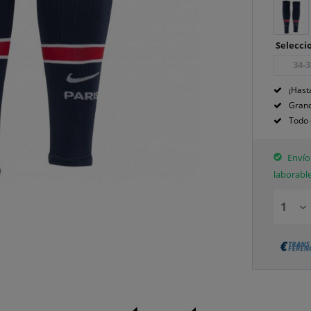
Seleccio
34-3
¡Hast
Grand
Todo 
Envío 
laborabl