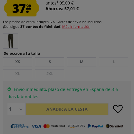
1
37.
antes
95,00 €
99
Ahorras: 57,01 €
Los precios de venta incluyen IVA.
Gastos de envío
no incluidos.
¡Consigue
37 puntos de fidelidad!
Más información
Selecciona tu talla
XS
S
M
L
XL
2XL
Envío inmediato, plazo de entrega en España de 3-6
días laborables
AÑADIR A LA CESTA