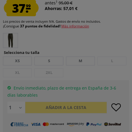
1
37.
antes
95,00 €
99
Ahorras: 57,01 €
Los precios de venta incluyen IVA.
Gastos de envío
no incluidos.
¡Consigue
37 puntos de fidelidad!
Más información
Selecciona tu talla
XS
S
M
L
XL
2XL
Envío inmediato, plazo de entrega en España de 3-6
días laborables
AÑADIR A LA CESTA