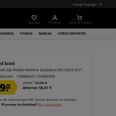
Change language:
Favoritos
Mi cuenta
Cesta de compra
AHORROS
FITNESS
MARCAS
OTROS DEPORTES
nd Scott
Scott Zip Pocket Hombre Sudadera ML1425V-Z271
artículo:
134986075-134985950
1
9.
antes
95,00 €
99
Ahorras: 55,01 €
os de venta incluyen IVA.
Gastos de envío
no incluidos.
e
39 puntos de fidelidad!
Más información