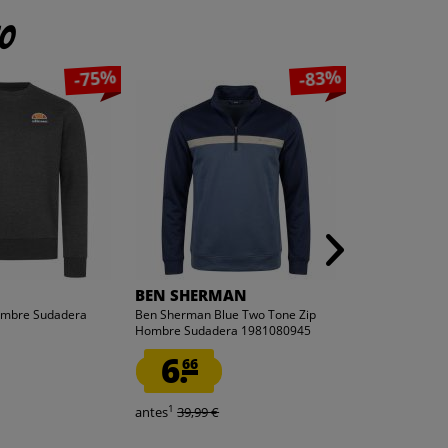
to
-75%
-83%
BEN SHERMAN
ellesse
ombre Sudadera
Ben Sherman Blue Two Tone Zip
ellesse Cragg 
Hombre Sudadera 1981080945
SBS23233-Azul
6.
5.
66
00
1
1
antes
39,99 €
antes
39,99 €