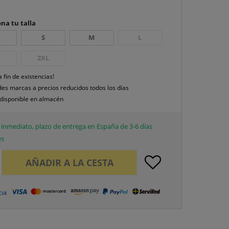
na tu talla
S
M
L
2XL
a fin de existencias!
es marcas a precios reducidos todos los días
disponible en almacén
inmediato, plazo de entrega en España de 3-6 días
es
AÑADIR A LA CESTA