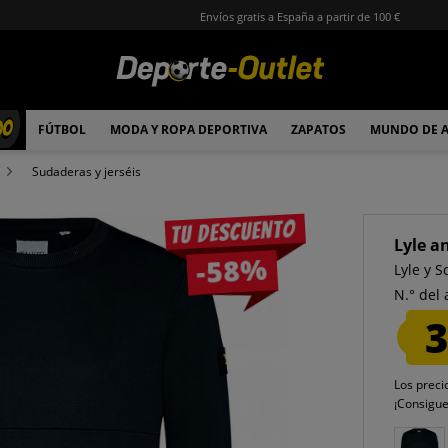
Envíos gratis a España a partir de 100 €
00
FÚTBOL
MODA Y ROPA DEPORTIVA
ZAPATOS
MUNDO DE 
Sudaderas y jerséis
Tu descuento
Lyle a
-58%
Lyle y 
N.° del 
3
Los preci
¡Consigu