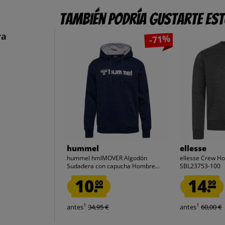
También podría gustarte es
ra
-71%
hummel
ellesse
hummel hmlMOVER Algodón
ellesse Crew H
Sudadera con capucha Hombre...
SBL23753-100
10.
14.
00
99
1
1
antes
34,95 €
antes
60,00 €