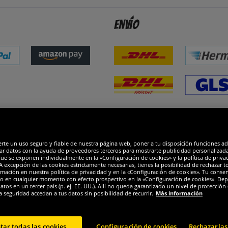
Envío
dones
R
erte un uso seguro y fiable de nuestra página web, poner a tu disposición funciones a
ar datos con la ayuda de proveedores terceros para mostrarte publicidad personalizada. 
que se exponen individualmente en la «Configuración de cookies» y la política de priva
 excepción de las cookies estrictamente necesarias, tienes la posibilidad de rechazar 
mación en nuestra política de privacidad y en la «Configuración de cookies». Tu consen
o en cualquier momento con efecto prospectivo en la «Configuración de cookies». Dep
os en un tercer país (p. ej. EE. UU.). Allí no queda garantizado un nivel de protección 
a seguridad accedan a tus datos sin posibilidad de recurrir.
Más información
tar todas las cookies
Configuración de cookies
Rechazarlas