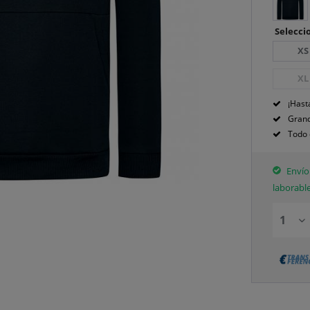
Seleccio
XS
XL
¡Hast
Grand
Todo 
Envío 
laborabl